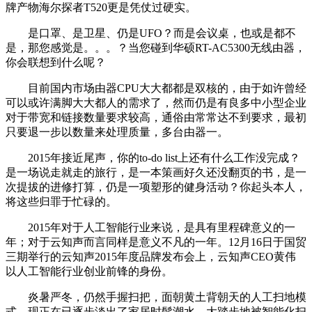
牌产物海尔探者T520更是凭仗过硬实。
是口罩、是卫星、仍是UFO？而是会议桌，也或是都不
是，那您感觉是。。。？当您碰到华硕RT-AC5300无线由器，
你会联想到什么呢？
目前国内市场由器CPU大大都都是双核的，由于如许曾经
可以或许满脚大大都人的需求了，然而仍是有良多中小型企业
对于带宽和链接数量要求较高，通俗由常常达不到要求，最初
只要退一步以数量来处理质量，多台由器一。
2015年接近尾声，你的to-do list上还有什么工作没完成？
是一场说走就走的旅行，是一本策画好久还没翻页的书，是一
次提拔的进修打算，仍是一项塑形的健身活动？你起头本人，
将这些归罪于忙碌的。
2015年对于人工智能行业来说，是具有里程碑意义的一
年；对于云知声而言同样是意义不凡的一年。12月16日于国贸
三期举行的云知声2015年度品牌发布会上，云知声CEO黄伟
以人工智能行业创业前锋的身份。
炎暑严冬，仍然手握扫把，面朝黄土背朝天的人工扫地模
式，现正在已逐步淡出了家居时髦潮水，大踏步地被智能化扫