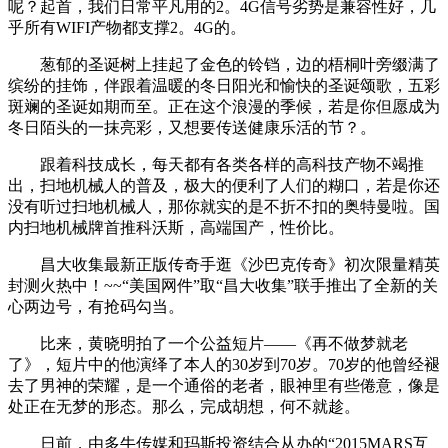
呢？起首，我们日常平凡用的2。4G信号劣势是兼容性好，几
乎所有WIFI产物都支撑2。4G的。
葱郁的圣诞树上挂起了金色的铃铛，边的梧桐叶旁缀满了
缤纷的挂饰，伴跟着温暖的冬日阳光和愉快的圣诞颂歌，五彩
斑斓的圣诞如期而至。正在这个浪漫的季候，若是你但愿成为
冬日陌头的一抹亮彩，又想要传送健康乐活的节？。
跟着科技成长，每天都有各类各样的高科技产物不竭推
出，扫地机械人的普及，极大的便利了人们的糊口，若是你还
没有听过扫地机械人，那你就实的是不折不扣的奥特曼啦。国
内扫地机械牌首推科沃斯，高端国产，性价比。
昌大收集最新正版传奇手逛《沙巴克传奇》初次限量精英
封测火热中！~~“美国网件”取“昌大收集”联手推出了全新的关
心两边号，有抢码勾当。
比来，黄晓明拍了一个公益短片——《再不做梦就老
了》，短片中的他演绎了本人的30岁到70岁。70岁的他曾经褪
去了男神的荣耀，是一个通俗的老者，眼神里有些倦意，像是
处正在无梦的形态。那么，完成胡想，何不就趁。
日前，由多牛传媒和玛斯投资结合从办的“2015MARS互