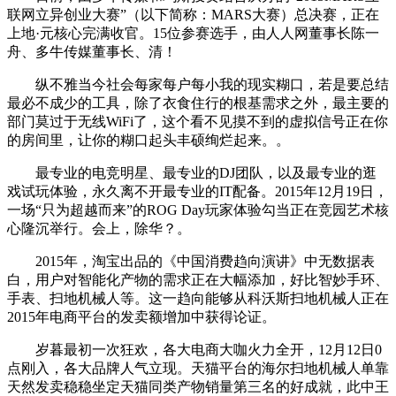
联网立异创业大赛”（以下简称：MARS大赛）总决赛，正在
上地·元核心完满收官。15位参赛选手，由人人网董事长陈一
舟、多牛传媒董事长、清！
纵不雅当今社会每家每户每小我的现实糊口，若是要总结
最必不成少的工具，除了衣食住行的根基需求之外，最主要的
部门莫过于无线WiFi了，这个看不见摸不到的虚拟信号正在你
的房间里，让你的糊口起头丰硕绚烂起来。。
最专业的电竞明星、最专业的DJ团队，以及最专业的逛
戏试玩体验，永久离不开最专业的IT配备。2015年12月19日，
一场“只为超越而来”的ROG Day玩家体验勾当正在竞园艺术核
心隆沉举行。会上，除华？。
2015年，淘宝出品的《中国消费趋向演讲》中无数据表
白，用户对智能化产物的需求正在大幅添加，好比智妙手环、
手表、扫地机械人等。这一趋向能够从科沃斯扫地机械人正在
2015年电商平台的发卖额增加中获得论证。
岁暮最初一次狂欢，各大电商大咖火力全开，12月12日0
点刚入，各大品牌人气立现。天猫平台的海尔扫地机械人单靠
天然发卖稳稳坐定天猫同类产物销量第三名的好成就，此中王