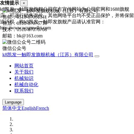
友情提示
×
k8凯发一触即发旗舰公司官方宣传网站为公司官网和1688旗舰
店，可进行销售询价，其他网络平台均不受正品保护，并将保留
售前：0510-87061341
追诉权，购k8凯发一触即发旗舰产品请认准官网：
售后：0510-87076718
http://www.wxgnwlkj.com
技术：0510-87076708
邮箱：bk@163.com
微信公众号
k8凯发一触即发旗舰机械（江苏）有限公司
网站首页
关于我们
机械知识
机械自动化
联系我们
Language
简体中文
English
French