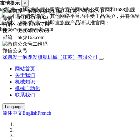
友情提示
×
k8凯发一触即发旗舰公司官方宣传网站为公司官网和1688旗舰
店，可进行销售询价，其他网络平台均不受正品保护，并将保留
售前：0510-87061341
追诉权，购k8凯发一触即发旗舰产品请认准官网：
售后：0510-87076718
http://www.wxgnwlkj.com
技术：0510-87076708
邮箱：bk@163.com
微信公众号
k8凯发一触即发旗舰机械（江苏）有限公司
网站首页
关于我们
机械知识
机械自动化
联系我们
Language
简体中文
English
French