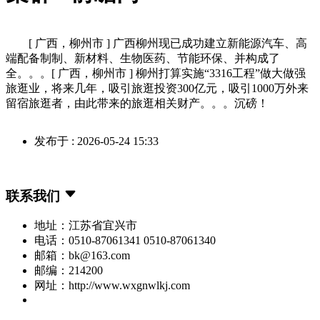
[ 广西，柳州市 ] 广西柳州现已成功建立新能源汽车、高
端配备制制、新材料、生物医药、节能环保、并构成了
全。。。[ 广西，柳州市 ] 柳州打算实施“3316工程”做大做强
旅逛业，将来几年，吸引旅逛投资300亿元，吸引1000万外来
留宿旅逛者，由此带来的旅逛相关财产。。。沉磅！
发布于 : 2026-05-24 15:33
联系我们
地址：江苏省宜兴市
电话：0510-87061341 0510-87061340
邮箱：bk@163.com
邮编：214200
网址：http://www.wxgnwlkj.com