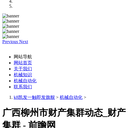
Previous
Next
网站导航
网站首页
关于我们
机械知识
机械自动化
联系我们
k8凯发一触即发旗舰
>
机械自动化
>
广西柳州市财产集群动态_财产
集群 - 前瞻网