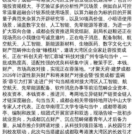
项投资规模大、手艺验证多的分析性严沉场景，例如自从可控
常温量超融合计较系统使用场景、以算力融合为标的目的开展
量子典范夹杂算力开辟研究等，以及50项高价值、小暗语使用
场景，涵盖数字文创、人工智能、先辈能源等赛道。为进一步
扩大双向合做，成都会投资推进局党组副、副局长赵毅还正在
现场亮出小我微信号诚意邀约，正在电子消息、配备制制、航
空航天、人工智能、新能源新材料、生物医药、数字文化七大
财产范畴伸出合做“橄榄枝”，邀请大湾区企业家赴蓉投资成
长。正在“科创天府·智汇蓉城”科技对接广州专场勾当中，一
批成熟度高、适配性强的优良科研集中演，鞭策手艺、本钱、
财产、市场高效对接，实现正在蓉落地。“才聚天府·建梦成都
2026年计谋性新兴财产和将来财产对接会暨‘投资成都’盖碗
茶‘蓉引力打算’走进广州”勾当精准对接大湾区人工智能、航
空航天、先辈能源配备、软件消息办事等前沿范畴企业资本、
校友资本、本钱资本，推进川、粤两地立异链财产链资金链人
才链深度融合。勾当当天，成都会相关带领特地拜访中山大学
专家人才代表。正在华南理工大学专场勾当中，成都带着岗
亭、编制和政策，组团式开展宣讲和双选，现场告竣一批初步
就业意向，为成都沉点财产、沉点范畴储蓄青年人才后备力
量。从城市推介到聘请对接，从科技到项目落地，从校园引才
到校友联动，此次勾当搭建起成都取粤港澳大湾区的长效引才