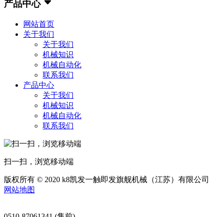
产品中心
网站首页
关于我们
关于我们
机械知识
机械自动化
联系我们
产品中心
关于我们
机械知识
机械自动化
联系我们
扫一扫，浏览移动端
版权所有 © 2020 k8凯发一触即发旗舰机械（江苏）有限公司
网站地图
0510-87061341 (售前)