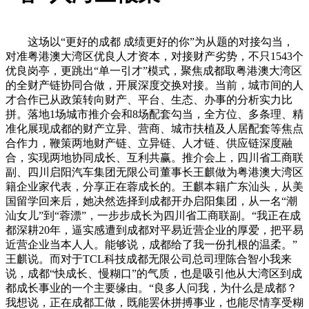
这场以“更好的成都 成绩更好的你”为从题的对接勾当，
对准粤港澳大湾区优良人才资本，对接财产劣势，不只1543个
优良岗亭，更跳出“单一引才”模式，聚焦成都取粤港澳大湾区
的全财产链协同合做，开展深度交换对接。当前，城市间的人
才合作已从政策转向财产、平台、生态、办事的分析实力比
拼。落地1场城市推介会和8场配套勾当，全方位、多条理、精
准化展现成都的财产立异、营商、城市扶植及人居配套等焦点
合作力，鞭策两地财产链、立异链、人才链、供应链深度融
合，实现两地协同成长、互利共赢。推介会上，四川省工商联
副、四川启阳汽车集团无限公司董事长王麒做为粤港澳大湾区
籍企业家代表，分享正在蓉成长的。王麒本籍广东汕头，从美
国留学回来后，她决然选择到成都开办启阳集团，从一名“潮
汕女儿”到“蓉漂”，一步步成长为四川省工商联副。“我正在成
都深耕20年，逼实感遭到成都对平易近营企业的厚爱，把平易
近营企业当本人人。能够说，成都给了我一份扎根的温柔。”
王麒说。而对于TCL科技成都无限公司总司理陈合智小我来
说，成都“快成长、慢糊口”的气质，也是吸引他从大湾区到成
都成长事业的一个主要缘由。“良多人问我，为什么是成都？
我想说，正在成都工做，既能罢休拼搏事业，也能尽情享受糊