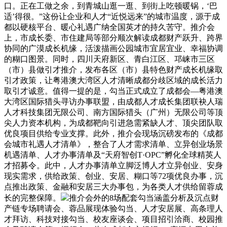
口。正在工做之余，到青城山逛一逛、到街上吃顿暖锅，‘巴
适’得很。”这份让企业和人才“近悦远来”的城市温度，源于成
都以硬核平台、暖心礼遇广纳全国英才的持久苦守。推介会
上，市成长委、市住建局等部分顺次解读成都财产跃升、跨界
协同的广漠成长机缘，活泼描画公园城市宜居宜业、幸福协调
的糊口图景。同时，四川天府新区、青白江区、邛崃市三区
（市）县做引才推介，发布各区（市）县特色财产成长机缘取
引才政策，让粤港澳大湾区人才清晰成都分歧区域的成长活力
取引才诚意。值得一提的是，勾当正式成立了成都会—粤港澳
大湾区国际猎头寻访办事联盟，由成都人才成长集团联袂人瑞
人才科技集团无限公司、南方国际猎头（广州）无限公司等顶
尖人力资本机构，为成都靶向引进急需紧缺人才、顶尖团队取
优良项目供给专业支撑。此外，推介会现场沉磅发布的《成都
会城市礼遇人才清单》，整合了人才需求清单、立异创业场景
机遇清单、人才办事清单及“天府智创T·OPC”孵化全球精英人
才招募令。此中，人才办事清单立脚泛博人才立异创业、安身
现实需求，供给政策、创业、安居、糊口等72项优良办事，沉
点推出政策、金融和安居三大办事包，为各类人才供给留蓉成
长的完整保障。
推介会外的8场配套勾当涵盖分析及沉点财
产链专场聘请会、蓉品展现体验勾当、人才安居展、高条理人
才拜访、科技对接勾当、校友座谈会、项目招引洽商、校园推