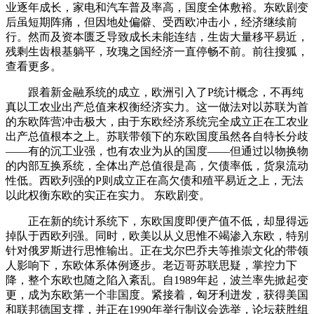
业逐年成长，家电和汽车普及率高，国度全体敷裕。东欧剧变
后虽短期阵痛，但因地处偏僻、受西欧冲击小，经济继续前
行。然而及资本匮乏导致成长未能连结，生齿大量移平易近，
残剩生齿根基躺平，玫瑰之国经济一直停畅不前。前往搜狐，
查看更多。
跟着新金融系统的成立，欧洲引入了P统计概念，不再纯
真以工农业出产总值来权衡经济实力。这一做法对以苏联为首
的东欧阵营冲击极大，由于东欧经济系统完全成立正在工农业
出产总值根本之上。苏联带领下的东欧国度虽然各自特长分歧
——有的沉工业强，也有农业为从的国度——但通过以物换物
的内部互换系统，全体出产总值很是高，欠债率低，货泉流动
性低。西欧列强的P则成立正在高欠债和殖平易近之上，无法
以此权衡东欧的实正在实力。 东欧剧变。
正在新的统计系统下，东欧国度即便产值不低，却显得远
掉队于西欧列强。同时，欧美以从义思惟不竭渗入东欧，特别
针对俄罗斯进行思惟输出。正在戈尔巴乔夫等推崇文化的带领
人影响下，东欧体系体例逐步。老迈哥苏联思疑，掌控力下
降，整个东欧也随之陷入紊乱。自1989年起，波兰率先掀起变
更，成为东欧第一个非国度。紧接着，匈牙利迸发，获得美国
和联邦德国支撑，并正在1990年举行制议会选举，论坛获胜组