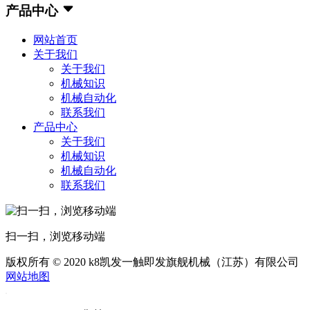
产品中心
网站首页
关于我们
关于我们
机械知识
机械自动化
联系我们
产品中心
关于我们
机械知识
机械自动化
联系我们
扫一扫，浏览移动端
版权所有 © 2020 k8凯发一触即发旗舰机械（江苏）有限公司
网站地图