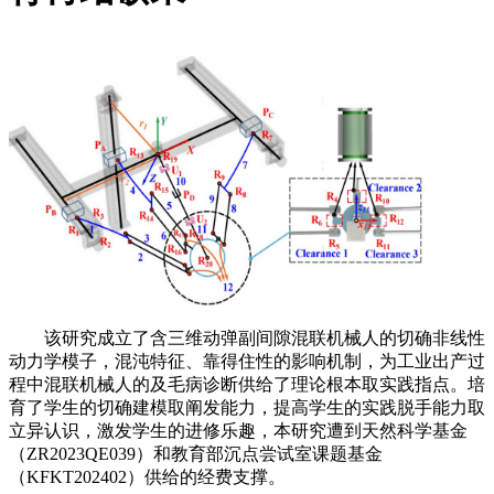
该研究成立了含三维动弹副间隙混联机械人的切确非线性
动力学模子，混沌特征、靠得住性的影响机制，为工业出产过
程中混联机械人的及毛病诊断供给了理论根本取实践指点。培
育了学生的切确建模取阐发能力，提高学生的实践脱手能力取
立异认识，激发学生的进修乐趣，本研究遭到天然科学基金
（ZR2023QE039）和教育部沉点尝试室课题基金
（KFKT202402）供给的经费支撑。