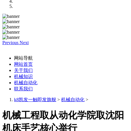
Previous
Next
网站导航
网站首页
关于我们
机械知识
机械自动化
联系我们
k8凯发一触即发旗舰
>
机械自动化
>
机械工程取从动化学院取沈阳
机床手艺核心举行