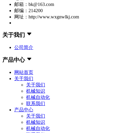
邮箱：bk@163.com
邮编：214200
网址：http://www.wxgnwlkj.com
关于我们
公司简介
产品中心
网站首页
关于我们
关于我们
机械知识
机械自动化
联系我们
产品中心
关于我们
机械知识
机械自动化