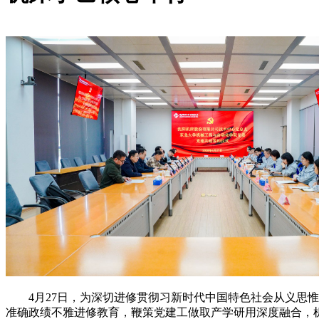
4月27日，为深切进修贯彻习新时代中国特色社会从义思惟
准确政绩不雅进修教育，鞭策党建工做取产学研用深度融合，