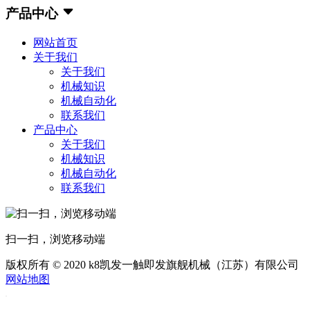
产品中心
网站首页
关于我们
关于我们
机械知识
机械自动化
联系我们
产品中心
关于我们
机械知识
机械自动化
联系我们
扫一扫，浏览移动端
版权所有 © 2020 k8凯发一触即发旗舰机械（江苏）有限公司
网站地图