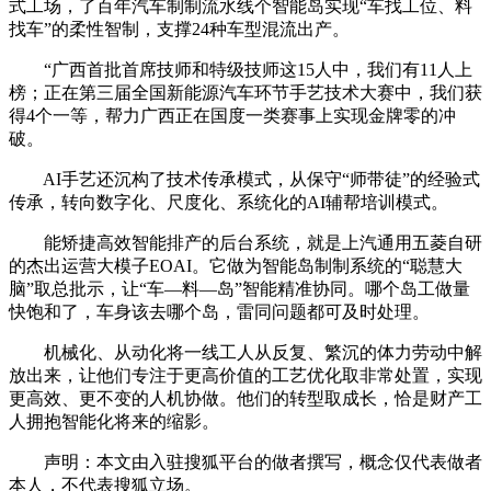
式工场，了百年汽车制制流水线个智能岛实现“车找工位、料
找车”的柔性智制，支撑24种车型混流出产。
“广西首批首席技师和特级技师这15人中，我们有11人上
榜；正在第三届全国新能源汽车环节手艺技术大赛中，我们获
得4个一等，帮力广西正在国度一类赛事上实现金牌零的冲
破。
AI手艺还沉构了技术传承模式，从保守“师带徒”的经验式
传承，转向数字化、尺度化、系统化的AI辅帮培训模式。
能矫捷高效智能排产的后台系统，就是上汽通用五菱自研
的杰出运营大模子EOAI。它做为智能岛制制系统的“聪慧大
脑”取总批示，让“车—料—岛”智能精准协同。哪个岛工做量
快饱和了，车身该去哪个岛，雷同问题都可及时处理。
机械化、从动化将一线工人从反复、繁沉的体力劳动中解
放出来，让他们专注于更高价值的工艺优化取非常处置，实现
更高效、更不变的人机协做。他们的转型取成长，恰是财产工
人拥抱智能化将来的缩影。
声明：本文由入驻搜狐平台的做者撰写，概念仅代表做者
本人，不代表搜狐立场。