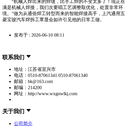
“机械人焊出来的焊缝，比手工焊的不变太多了！现正在
满是机械人焊接，我们次要唱工艺调整取优化，处置非常环
境。”做为从通俗焊工转型而来的智能焊接高手，上汽通用五
菱宝骏汽车焊拆工覃显会如许引见他的日常工做。
发布于 : 2026-06-10 08:11
联系我们
地址：江苏省宜兴市
电话：0510-87061341 0510-87061340
邮箱：bk@163.com
邮编：214200
网址：http://www.wxgnwlkj.com
关于我们
公司简介