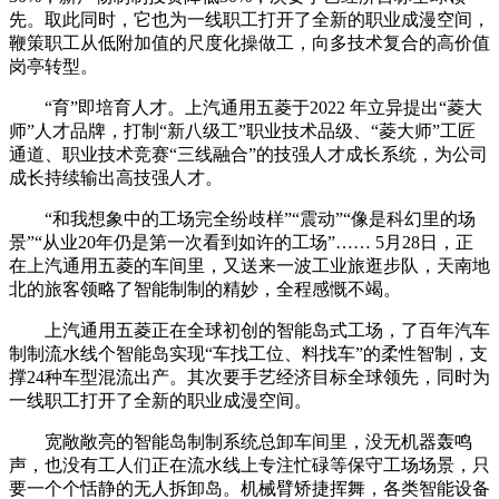
先。取此同时，它也为一线职工打开了全新的职业成漫空间，
鞭策职工从低附加值的尺度化操做工，向多技术复合的高价值
岗亭转型。
“育”即培育人才。上汽通用五菱于2022 年立异提出“菱大
师”人才品牌，打制“新八级工”职业技术品级、“菱大师”工匠
通道、职业技术竞赛“三线融合”的技强人才成长系统，为公司
成长持续输出高技强人才。
“和我想象中的工场完全纷歧样”“震动”“像是科幻里的场
景”“从业20年仍是第一次看到如许的工场”…… 5月28日，正
在上汽通用五菱的车间里，又送来一波工业旅逛步队，天南地
北的旅客领略了智能制制的精妙，全程感慨不竭。
上汽通用五菱正在全球初创的智能岛式工场，了百年汽车
制制流水线个智能岛实现“车找工位、料找车”的柔性智制，支
撑24种车型混流出产。其次要手艺经济目标全球领先，同时为
一线职工打开了全新的职业成漫空间。
宽敞敞亮的智能岛制制系统总卸车间里，没无机器轰鸣
声，也没有工人们正在流水线上专注忙碌等保守工场场景，只
要一个个恬静的无人拆卸岛。机械臂矫捷挥舞，各类智能设备