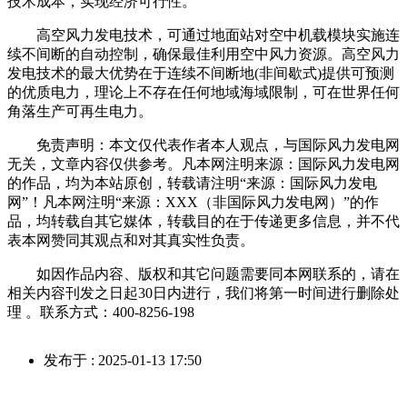
技术成本，实现经济可行性。
高空风力发电技术，可通过地面站对空中机载模块实施连
续不间断的自动控制，确保最佳利用空中风力资源。高空风力
发电技术的最大优势在于连续不间断地(非间歇式)提供可预测
的优质电力，理论上不存在任何地域海域限制，可在世界任何
角落生产可再生电力。
免责声明：本文仅代表作者本人观点，与国际风力发电网
无关，文章内容仅供参考。凡本网注明来源：国际风力发电网
的作品，均为本站原创，转载请注明“来源：国际风力发电
网”！凡本网注明“来源：XXX（非国际风力发电网）”的作
品，均转载自其它媒体，转载目的在于传递更多信息，并不代
表本网赞同其观点和对其真实性负责。
如因作品内容、版权和其它问题需要同本网联系的，请在
相关内容刊发之日起30日内进行，我们将第一时间进行删除处
理 。联系方式：400-8256-198
发布于 : 2025-01-13 17:50