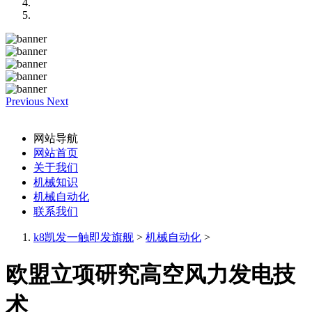
Previous
Next
网站导航
网站首页
关于我们
机械知识
机械自动化
联系我们
k8凯发一触即发旗舰
>
机械自动化
>
欧盟立项研究高空风力发电技
术