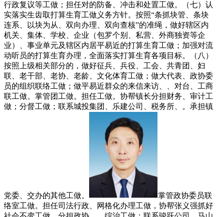
行政复议等工做；担任对的防备、冲击和处置工做。（七）认
实落实生齿取打算生育工做义务方针。按照“条抓块管、条块
连系、以块为从、双向办理、双向查核”的准绳，做好辖区内
机关、集体、学校、企业（包罗个别、私营、外商独资等企
业）、事业单元及辖区内居平易近的打算生育工做；加强对流
动听员的打算生育办理，全面落实打算生育各项目标。（八）
按照上级相关部分的，做好征兵、兵役、工会、共青团、妇
联、老干部、老协、老龄、文化体育工做；做大代表、政协委
员的组织联络工做；做平易近群众的来信来访、、对台、工商
联工做。掌管团工做。担任工做。协帮镇长分担财务、审计工
做；分督工做；联系城投集团、乐建公司、税务所、。承担镇
党委、交办的其他工做。
掌管政协委员联
络室工做。担任司法行政、网格化办理工做，协帮张义强抓好
社会不变工做。分担政协、、综治工做；联系骏跃公司、马山