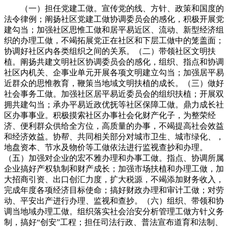
（一）担任党建工做。宣传党的线、方针、政策和国度的
法令律例；阐扬社区党建工做协调委员会的感化，积极开展党
建勾当；加强社区思惟工做和居平易近区、流动、新型经济组
织的办理工做，不竭拓展党正在社区和下层工做中的笼盖面；
协调好社区内各类组织之间的关系。（二）带领社区文明扶
植。阐扬共建文明社区协调委员会的感化，组织、指点和协调
社区内机关、企事业单元开展各项文明建立勾当；加强居平易
近群众的思惟教育，鞭策当地域文明扶植的成长。（三）做好
社会事务工做。加强社区居平易近委员会的组织扶植；开展双
拥共建勾当；承办平易近政优抚等社区保障工做。鼎力成长社
区办事事业。积极摸索社区办事社会化财产化子，为整荣经
济、便利群众供给全方位，高质量的办事，不竭提高社会效益
和经济效益。协帮、共同相关部分对城市卫生、城市绿化、，
地盘资本、节水及物价等工做依法进行监视查抄和办理。
（五）加强对企业的宏不雅办理和办事工做。指点、协调所属
企业搞好产权轨制和财产成长；加强市场扶植和办理工做，加
大招商引资、出口创汇力度，扩大税源，不竭添加财务收入，
完成年度各项经济目标使命；搞好财政办理和审计工做；对劳
动、平安出产进行办理、监视和查抄。（六）组织、带领和协
调当地域办理工做。组织落实社会治安分析管理工做方针义务
制，搞好“创安”工程；担任司法行政、普法宣布道育和法制、