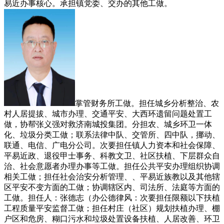
易近办事核心。承担镇党委、交办的其他工做。
掌管财务所工做。担任城乡分析整治、农
村人居提拔、城市办理、交通平安、大西环遗留问题处置工
做，协帮张义强对救济南城投集团。分担农、城乡环卫一体
化、垃圾分类工做；联系法律中队、交管所、四中队，挪动、
联通、电信、广电分公司。次要担任镇人力资本和社会保障、
平易近政、退役甲士事务、科教文卫、社区扶植、下层群众自
治、社会意愿者办理办事等工做。担任公共平安办理组织协调
相关工做；担任社会治安分析管理、、平易近族教以及其他辖
区平安不变方面的工做；协调辖区内、司法所、法庭等方面的
工做。担任人：张德志（办公德律风：次要担任限额以下扶植
工程质量平安监督工做；担任村庄（社区）规划扶植办理、棚
户区和危房、糊口污水和垃圾处置设备扶植、人居改善、环卫