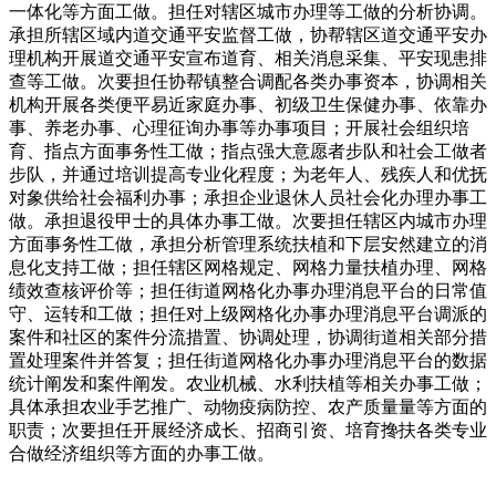
一体化等方面工做。担任对辖区城市办理等工做的分析协调。
承担所辖区域内道交通平安监督工做，协帮辖区道交通平安办
理机构开展道交通平安宣布道育、相关消息采集、平安现患排
查等工做。次要担任协帮镇整合调配各类办事资本，协调相关
机构开展各类便平易近家庭办事、初级卫生保健办事、依靠办
事、养老办事、心理征询办事等办事项目；开展社会组织培
育、指点方面事务性工做；指点强大意愿者步队和社会工做者
步队，并通过培训提高专业化程度；为老年人、残疾人和优抚
对象供给社会福利办事；承担企业退休人员社会化办理办事工
做。承担退役甲士的具体办事工做。次要担任辖区内城市办理
方面事务性工做，承担分析管理系统扶植和下层安然建立的消
息化支持工做；担任辖区网格规定、网格力量扶植办理、网格
绩效查核评价等；担任街道网格化办事办理消息平台的日常值
守、运转和工做；担任对上级网格化办事办理消息平台调派的
案件和社区的案件分流措置、协调处理，协调街道相关部分措
置处理案件并答复；担任街道网格化办事办理消息平台的数据
统计阐发和案件阐发。农业机械、水利扶植等相关办事工做；
具体承担农业手艺推广、动物疫病防控、农产质量量等方面的
职责；次要担任开展经济成长、招商引资、培育搀扶各类专业
合做经济组织等方面的办事工做。