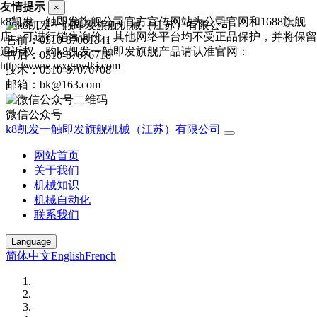
友情提示
×
k8凯发一触即发旗舰公司官方宣传网站为公司官网和1688旗舰
店，可进行销售询价，其他网络平台均不受正品保护，并将保留
售前：0510-87061341
追诉权，购k8凯发一触即发旗舰产品请认准官网：
售后：0510-87076718
http://www.wxgnwlkj.com
技术：0510-87076708
邮箱：bk@163.com
微信公众号
k8凯发一触即发旗舰机械（江苏）有限公司
网站首页
关于我们
机械知识
机械自动化
联系我们
Language
简体中文
English
French