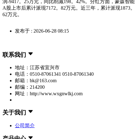
润-9417。25万元，同比削减198。42%。分红方面，豪森智能
A股上市后累计派现7172。82万元。近三年，累计派现1873。
62万元。
发布于 : 2026-06-28 08:15
联系我们
地址：江苏省宜兴市
电话：0510-87061341 0510-87061340
邮箱：bk@163.com
邮编：214200
网址：http://www.wxgnwlkj.com
关于我们
公司简介
产品中心