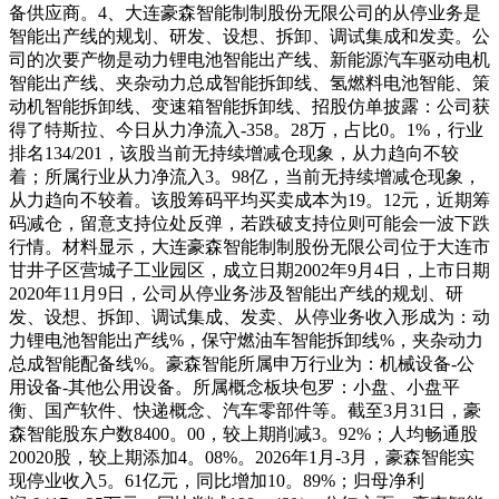
备供应商。4、大连豪森智能制制股份无限公司的从停业务是
智能出产线的规划、研发、设想、拆卸、调试集成和发卖。公
司的次要产物是动力锂电池智能出产线、新能源汽车驱动电机
智能出产线、夹杂动力总成智能拆卸线、氢燃料电池智能、策
动机智能拆卸线、变速箱智能拆卸线、招股仿单披露：公司获
得了特斯拉、今日从力净流入-358。28万，占比0。1%，行业
排名134/201，该股当前无持续增减仓现象，从力趋向不较
着；所属行业从力净流入3。98亿，当前无持续增减仓现象，
从力趋向不较着。该股筹码平均买卖成本为19。12元，近期筹
码减仓，留意支持位处反弹，若跌破支持位则可能会一波下跌
行情。材料显示，大连豪森智能制制股份无限公司位于大连市
甘井子区营城子工业园区，成立日期2002年9月4日，上市日期
2020年11月9日，公司从停业务涉及智能出产线的规划、研
发、设想、拆卸、调试集成、发卖、从停业务收入形成为：动
力锂电池智能出产线%，保守燃油车智能拆卸线%，夹杂动力
总成智能配备线%。豪森智能所属申万行业为：机械设备-公
用设备-其他公用设备。所属概念板块包罗：小盘、小盘平
衡、国产软件、快递概念、汽车零部件等。截至3月31日，豪
森智能股东户数8400。00，较上期削减3。92%；人均畅通股
20020股，较上期添加4。08%。2026年1月-3月，豪森智能实
现停业收入5。61亿元，同比增加10。89%；归母净利