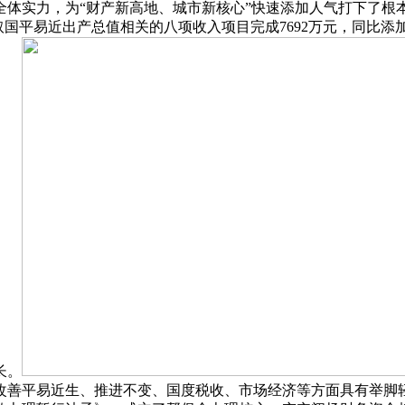
体实力，为“财产新高地、城市新核心”快速添加人气打下了根
。取国平易近出产总值相关的八项收入项目完成7692万元，同比添加
长。
改善平易近生、推进不变、国度税收、市场经济等方面具有举脚