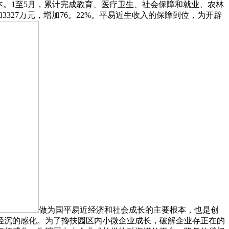
本。1至5月，累计完成教育、医疗卫生、社会保障和就业、农林
3327万元，增加76。22%。平易近生收入的保障到位，为开辟
做为国平易近经济和社会成长的主要根本，也是创
轻沉的感化。为了搀扶园区内小微企业成长，破解企业存正在的