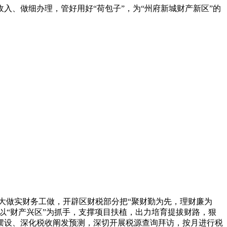
、做细办理，管好用好“荷包子”，为“州府新城财产新区”的
大做实财务工做，开辟区财税部分把“聚财勤为先，理财廉为
以“财产兴区”为抓手，支撑项目扶植，出力培育提拔财路，狠
摆设、深化税收阐发预测，深切开展税源查询拜访，按月进行税