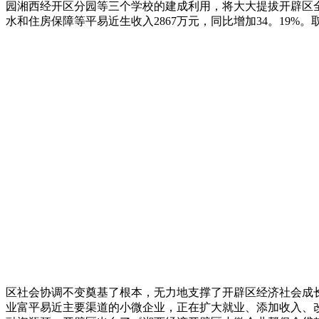
园湘西经开区分园等三个学校的建成利用，将大大提拔开辟区全
水和住房保障等平易近生收入2867万元，同比增加34。19%
区社会协调不变奠基了根本，无力地支撑了开辟区经济社会成
业富平易近主要渠道的小微企业，正在扩大就业、添加收入、