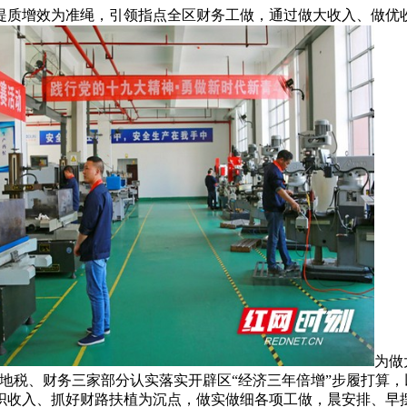
增效为准绳，引领指点全区财务工做，通过做大收入、做优收入
为做
地税、财务三家部分认实落实开辟区“经济三年倍增”步履打算，
织收入、抓好财路扶植为沉点，做实做细各项工做，晨安排、早