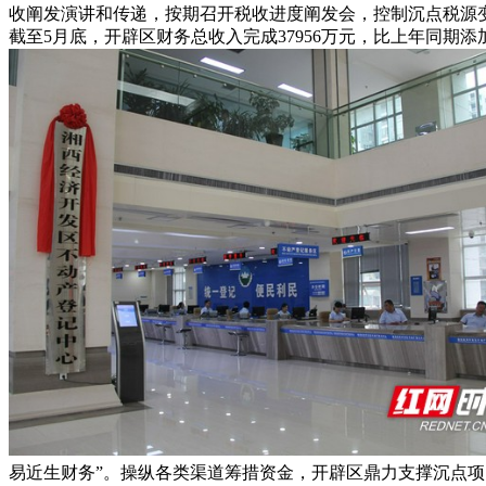
收阐发演讲和传递，按期召开税收进度阐发会，控制沉点税源
截至5月底，开辟区财务总收入完成37956万元，比上年同期添加
易近生财务”。操纵各类渠道筹措资金，开辟区鼎力支撑沉点