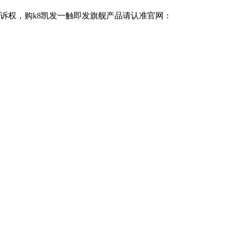
追诉权，购k8凯发一触即发旗舰产品请认准官网：