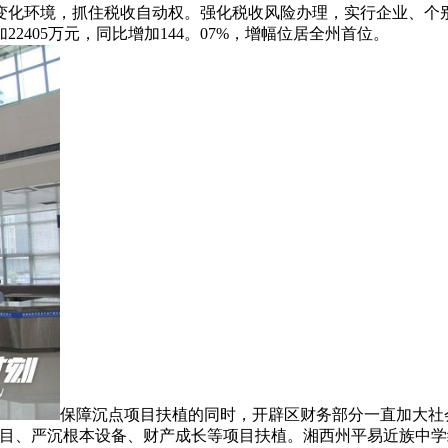
变化环境，抓住税收自动权。强化税收风险办理，实行企业、个
22405万元，同比增加144。07%，增幅位居全州首位。
保障沉点项目扶植的同时，开辟区财务部分一直加大社
项目、严沉根本设备、财产成长等项目扶植。湘西州平易近族中