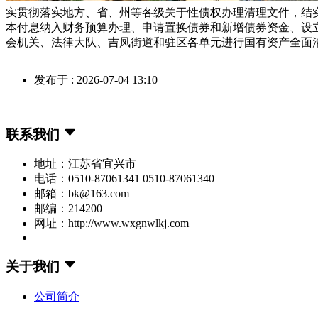
实贯彻落实地方、省、州等各级关于性债权办理清理文件，结
本付息纳入财务预算办理、申请置换债券和新增债券资金、设
会机关、法律大队、吉凤街道和驻区各单元进行国有资产全面
发布于 : 2026-07-04 13:10
联系我们
地址：江苏省宜兴市
电话：0510-87061341 0510-87061340
邮箱：bk@163.com
邮编：214200
网址：http://www.wxgnwlkj.com
关于我们
公司简介