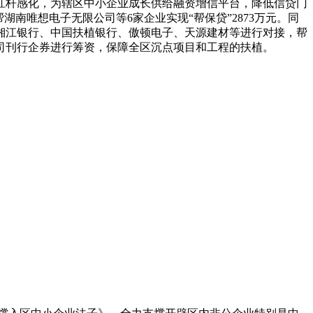
杠杆感化，为辖区中小企业成长供给融资增信平台，降低信贷门
帮湖南唯想电子无限公司等6家企业实现“帮保贷”2873万元。同
湘江银行、中国扶植银行、傲顿电子、天源建材等进行对接，帮
司刊行企券进行筹资，保障全区沉点项目和工程的扶植。