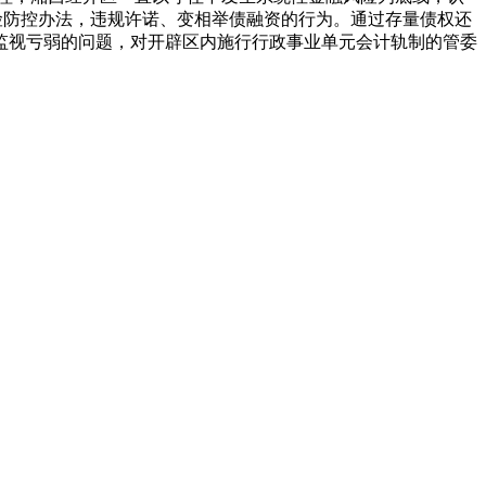
险防控办法，违规许诺、变相举债融资的行为。通过存量债权还
监视亏弱的问题，对开辟区内施行行政事业单元会计轨制的管委
。