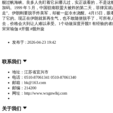
舰过帆海峡。良多人先盯着它从哪儿过，实正该看的，不是这
加码。1999 年 5 月，中国驻南联盟大被炸的第二天，菲律宾
走”。伊朗刚要脱手炸美军，却被一盆冷水浇醒。4月15日，
了它的。现正在伊朗就算再生气，也不敢随便脱手了，可所有
去，价格会大到让人难以承受。1个动做深度开髋‼️ 有经验的
宋宋瑜伽 #开髋 #髋外旋
发布于 : 2026-04-23 19:42
联系我们
地址：江苏省宜兴市
电话：0510-87061341 0510-87061340
邮箱：bk@163.com
邮编：214200
网址：http://www.wxgnwlkj.com
关于我们