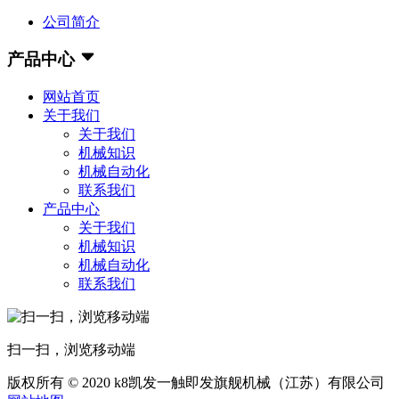
公司简介
产品中心
网站首页
关于我们
关于我们
机械知识
机械自动化
联系我们
产品中心
关于我们
机械知识
机械自动化
联系我们
扫一扫，浏览移动端
版权所有 © 2020 k8凯发一触即发旗舰机械（江苏）有限公司