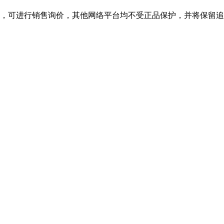
舰店，可进行销售询价，其他网络平台均不受正品保护，并将保留