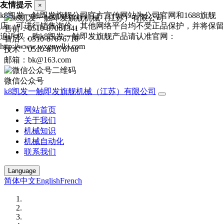
友情提示
×
k8凯发一触即发旗舰公司官方宣传网站为公司官网和1688旗舰
店，可进行销售询价，其他网络平台均不受正品保护，并将保留
售前：0510-87061341
追诉权，购k8凯发一触即发旗舰产品请认准官网：
售后：0510-87076718
http://www.wxgnwlkj.com
技术：0510-87076708
邮箱：bk@163.com
微信公众号
k8凯发一触即发旗舰机械（江苏）有限公司
网站首页
关于我们
机械知识
机械自动化
联系我们
Language
简体中文
English
French