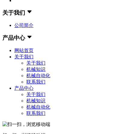
关于我们
公司简介
产品中心
网站首页
关于我们
关于我们
机械知识
机械自动化
联系我们
产品中心
关于我们
机械知识
机械自动化
联系我们