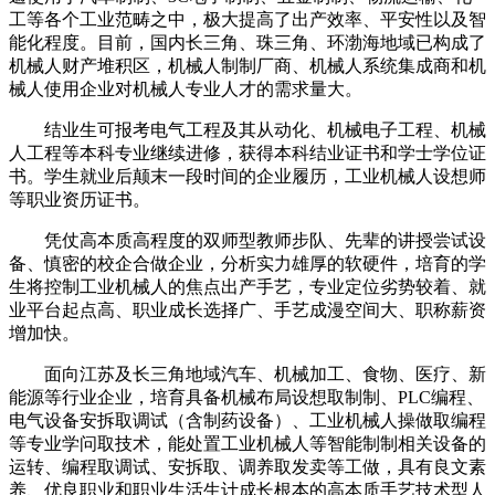
工等各个工业范畴之中，极大提高了出产效率、平安性以及智
能化程度。目前，国内长三角、珠三角、环渤海地域已构成了
机械人财产堆积区，机械人制制厂商、机械人系统集成商和机
械人使用企业对机械人专业人才的需求量大。
结业生可报考电气工程及其从动化、机械电子工程、机械
人工程等本科专业继续进修，获得本科结业证书和学士学位证
书。学生就业后颠末一段时间的企业履历，工业机械人设想师
等职业资历证书。
凭仗高本质高程度的双师型教师步队、先辈的讲授尝试设
备、慎密的校企合做企业，分析实力雄厚的软硬件，培育的学
生将控制工业机械人的焦点出产手艺，专业定位劣势较着、就
业平台起点高、职业成长选择广、手艺成漫空间大、职称薪资
增加快。
面向江苏及长三角地域汽车、机械加工、食物、医疗、新
能源等行业企业，培育具备机械布局设想取制制、PLC编程、
电气设备安拆取调试（含制药设备）、工业机械人操做取编程
等专业学问取技术，能处置工业机械人等智能制制相关设备的
运转、编程取调试、安拆取、调养取发卖等工做，具有良文素
养、优良职业和职业生活生计成长根本的高本质手艺技术型人