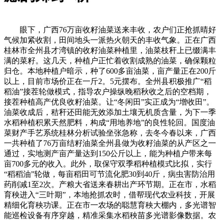
眼下，广西76万亩收籽油菜送来丰收，农户们正抢抓晴好
气候加紧收割，田间地头一派热火朝天的丰收气象。正在广西
桂林市全州县才湾镇的收籽油菜种植里，油菜枝秆上已缀满丰
满的菜籽。这几天，种植户正忙着收割成熟的油菜，确保颗粒
归仓。本地种植户暗示，种了600多亩油菜，亩产量正在200斤
以上，目前市场价正在一斤2。5元摆布。全州县积极推广“稻
稻油”接茬轮做模式，指导农户操纵晚稻秋收之后的空档期，
接茬种植高产优良收籽油菜。让“冬闲田”实正成为“增收田”。
油菜收成后，秸秆还田能无效添加土壤无机质含量，为下一季
水稻种植积累天然肥料，构成“用地养地”的良性轮回。国度油
菜财产手艺系统桂林分析试验坐张急称，去冬今春以来，广西
一共种植了76万亩结籽油菜全州县做为收籽油菜的从产区之一
通过，实地测产亩产量达到150公斤以上，能为种植户带来每
亩700多元的收入。此外，取保守双季稻种植模式比拟，实行
“稻稻油”轮做，每亩稻田可节流化肥30到40斤，病虫害防治用
药削减1至2次。产粮大省送来春耕出产环节期。正在市，水稻
育秧进入“三叶期”，本地抢抓农时，借帮现代农业科技，开展
精细化育秧功课。正在市一农场的聪慧育秧大棚内，多光谱智
能巡检设备有序穿越，精准采集水稻秧苗多光谱影像数据。农