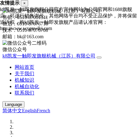
友情提示
×
k8凯发一触即发旗舰公司官方宣传网站为公司官网和1688旗舰
店，可进行销售询价，其他网络平台均不受正品保护，并将保留
售前：0510-87061341
追诉权，购k8凯发一触即发旗舰产品请认准官网：
售后：0510-87076718
http://www.wxgnwlkj.com
技术：0510-87076708
邮箱：bk@163.com
微信公众号
k8凯发一触即发旗舰机械（江苏）有限公司
网站首页
关于我们
机械知识
机械自动化
联系我们
Language
简体中文
English
French