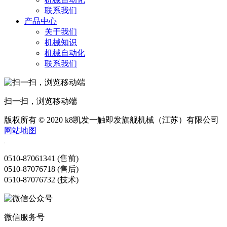
联系我们
产品中心
关于我们
机械知识
机械自动化
联系我们
扫一扫，浏览移动端
版权所有 © 2020 k8凯发一触即发旗舰机械（江苏）有限公司
网站地图
0510-87061341 (售前)
0510-87076718 (售后)
0510-87076732 (技术)
微信服务号