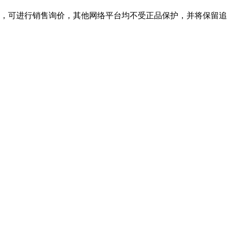
舰店，可进行销售询价，其他网络平台均不受正品保护，并将保留