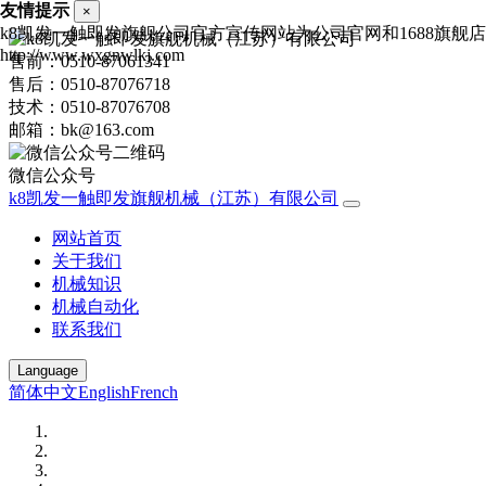
友情提示
×
k8凯发一触即发旗舰公司官方宣传网站为公司官网和1688旗
http://www.wxgnwlkj.com
售前：0510-87061341
售后：0510-87076718
技术：0510-87076708
邮箱：bk@163.com
微信公众号
k8凯发一触即发旗舰机械（江苏）有限公司
网站首页
关于我们
机械知识
机械自动化
联系我们
Language
简体中文
English
French