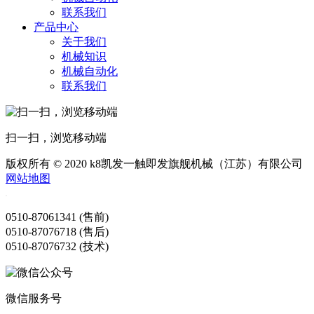
联系我们
产品中心
关于我们
机械知识
机械自动化
联系我们
扫一扫，浏览移动端
版权所有 © 2020 k8凯发一触即发旗舰机械（江苏）有限公司
网站地图
0510-87061341 (售前)
0510-87076718 (售后)
0510-87076732 (技术)
微信服务号