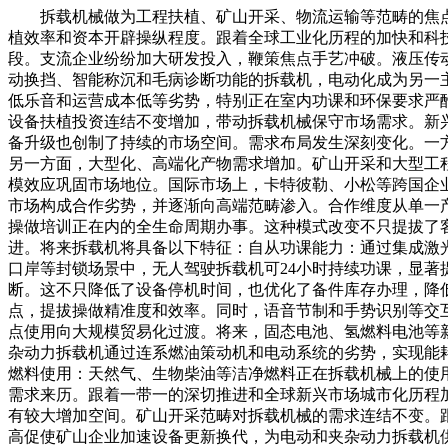
拆载机械做为工程扶植、矿山开采、物流运输等范畴的焦点
植效率和资本开辟操纵程度。跟着全球工业化历程的加快和科
段。支流企业纷纷加大研发投入，鞭策焦点手艺冲破。液压传
动换挡、智能称沉和毛病诊断功能的拆载机，电动化成为另一
低乐音和运营成本低等劣势，特别正在室内功课和环保要求严
设备扶植投资连结不变增加，带动拆载机械保守市场需求。新
备升级也创制了持续的市场空间。需求布局发生深刻变化。一
另一方面，大型化、高端化产物需求增加。矿山开采和大型工
模效应巩固市场地位。国际市场上，卡特彼勒、小松等跨国企
市场构成合作劣势，并逐渐向高端范畴渗入。合作维度从单一
操做培训正在内的全生命周期办事。这种模式改变不只提拔了
进。将来拆载机将具备以下特征：自从功课能力：通过集成激
口岸等封锁场景中，无人驾驶拆载机可24小时持续功课，显
断。这不只降低了设备停机时间，也优化了备件库存办理，降低
点，提拔操做精准度和效率。同时，语音节制和手势识别等交
点使用向大规模贸易化过渡。将来，固态电池、氢燃料电池等
杂动力拆载机通过连系燃油策动机和电动系统的劣势，实现能
燃料使用：天然气、生物柴油等洁净燃料正在拆载机械上的使
需求来历。跟着一带一的深切推进和全球新兴市场城市化历程
有较大增加空间。矿山开采范畴对拆载机械的需求连结不变。
高促使矿山企业加速设备更新换代，为电动和夹杂动力拆载机供给