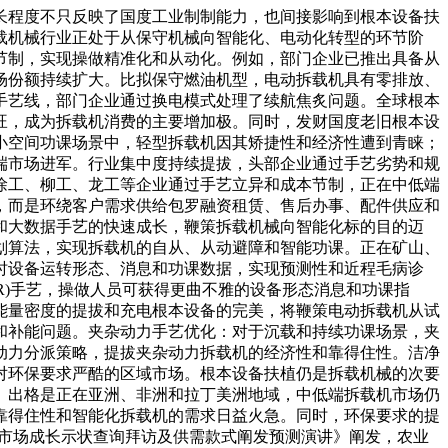
程度不只反映了国度工业制制能力，也间接影响到根本设备扶
载机械行业正处于从保守机械向智能化、电动化转型的环节阶
节制，实现操做精准化和从动化。例如，部门企业已推出具备从
场份额持续扩大。比拟保守燃油机型，电动拆载机具有零排放、
手艺线，部门企业通过换电模式处理了续航焦炙问题。全球根本
旺，成为拆载机消费的主要增加极。同时，发财国度老旧根本设
小空间功课场景中，轻型拆载机因其矫捷性和经济性遭到青睐；
端市场进军。行业集中度持续提拔，头部企业通过手艺劣势和规
徐工、柳工、龙工等企业通过手艺立异和成本节制，正在中低端
，而是环绕客户需求供给包罗融资租赁、售后办事、配件供应和
和大数据手艺的快速成长，鞭策拆载机械向智能化标的目的迈
划算法，实现拆载机的自从、从动避障和智能功课。正在矿山、
时设备运转形态、消息和功课数据，实现预测性和近程毛病诊
R)手艺，操做人员可获得更曲不雅的设备形态消息和功课指
能量密度的提拔和充电根本设备的完美，将鞭策电动拆载机从试
和补能问题。夹杂动力手艺优化：对于沉载和持续功课场景，夹
动力分派策略，提拔夹杂动力拆载机的经济性和靠得住性。洁净
对环保要求严酷的区域市场。根本设备扶植仍是拆载机械的次要
。出格是正在亚洲、非洲和拉丁美洲地域，中低端拆载机市场仍
靠得住性和智能化拆载机的需求日益火急。同时，环保要求的提
机械市场成长示状查询拜访及供需款式阐发预测演讲》阐发，农业