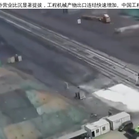
比沉显著提拔，工程机械产物出口连结快速增加。中国工程机械