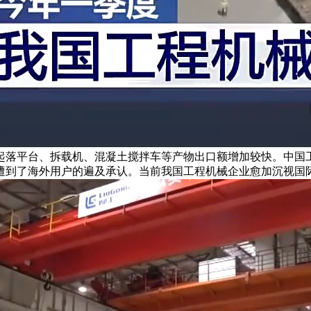
落平台、拆载机、混凝土搅拌车等产物出口额增加较快。中国工程机
遭到了海外用户的遍及承认。当前我国工程机械企业愈加沉视国际