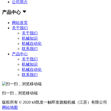
公司简介
产品中心
网站首页
关于我们
关于我们
机械知识
机械自动化
联系我们
产品中心
关于我们
机械知识
机械自动化
联系我们
扫一扫，浏览移动端
版权所有 © 2020 k8凯发一触即发旗舰机械（江苏）有限公司
网站地图