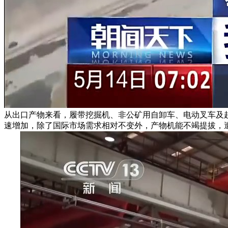
从出口产物来看，履带挖掘机、非公矿用自卸车、电动叉车及起
速增加，除了国际市场需求相对不变外，产物机能不竭提拔，