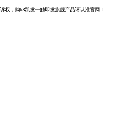
追诉权，购k8凯发一触即发旗舰产品请认准官网：