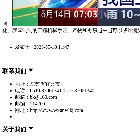
强。
化、我国制制的工程机械手艺、产物和办事越来越可以或许满
发布于 : 2026-05-18 11:47
联系我们
地址：江苏省宜兴市
电话：0510-87061341 0510-87061340
邮箱：bk@163.com
邮编：214200
网址：http://www.wxgnwlkj.com
关于我们