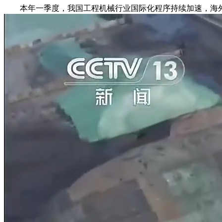
本年一季度，我国工程机械行业国际化程序持续加速，海外营业