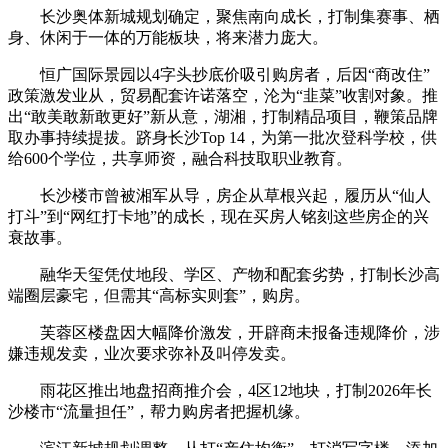
长沙奥体新城规划确定，聚焦南向成长，打制集赛事、栖
身、休闲于一体的万能板块，将来潜力庞大。
恒广国际景园以4字头抄底价吸引购房者，后因“商改住”
政策激发业从，贸易配套许诺落空，沦为“韭菜”收割对象。推
出“敢美敢新敢更好”新从意，湖湘，打制精品项目，鞭策品牌
取办事持续提拔。跻身长沙Top 14，为第一批次登科学校，供
给600个学位，共享师资，融合科技取职业教育。
长沙楼市曾被湘军从导，房企从草根兴起，履历从“仙人
打斗”到“网红打卡地”的成长，现在买房人铭刻这些房企的兴
衰故事。
融华天玺凭仗地段、学区、产物和配套劣势，打制长沙高
端圈层豪宅，但需其“高标实则套”，购房。
芙蓉区楼盘因大幅降价激发，开辟商未报备违规降价，涉
嫌违规发卖，业次要求弥补及叫停发卖。
雨花区推出地盘招商推介会，4区12地块，打制2026年长
沙楼市“流量担任”，帮力购房者把握机缘。