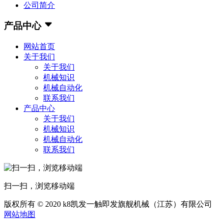
公司简介
产品中心
网站首页
关于我们
关于我们
机械知识
机械自动化
联系我们
产品中心
关于我们
机械知识
机械自动化
联系我们
扫一扫，浏览移动端
版权所有 © 2020 k8凯发一触即发旗舰机械（江苏）有限公司
网站地图