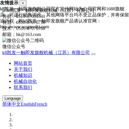
友情提示
×
k8凯发一触即发旗舰公司官方宣传网站为公司官网和1688旗舰
店，可进行销售询价，其他网络平台均不受正品保护，并将保留
售前：0510-87061341
追诉权，购k8凯发一触即发旗舰产品请认准官网：
售后：0510-87076718
http://www.wxgnwlkj.com
技术：0510-87076708
邮箱：bk@163.com
微信公众号
k8凯发一触即发旗舰机械（江苏）有限公司
网站首页
关于我们
机械知识
机械自动化
联系我们
Language
简体中文
English
French