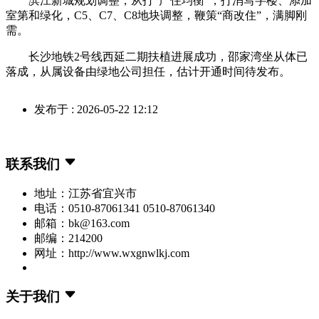
滨江新城规划调整，从打“产住均衡”，打消写字楼、添加
室第和绿化，C5、C7、C8地块调整，鞭策“商改住”，满脚刚
需。
长沙地铁2号线西延二期扶植进展成功，邵家湾坐从体已
落成，从属设备由绿地公司担任，估计开通时间待发布。
发布于 : 2026-05-22 12:12
联系我们
地址：江苏省宜兴市
电话：0510-87061341 0510-87061340
邮箱：bk@163.com
邮编：214200
网址：http://www.wxgnwlkj.com
关于我们