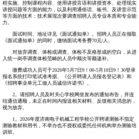
程实施、控制课程内容、使用讲授言语和讲授资本、处理现实
讲授问题等方面的能力，以及利用通俗话、板书、及讲堂示范
等方面的技术；技术展现次要调查招聘人员专业本质和专业能
力。
面试时间、地址详见《面试通知单》。招聘人员正在领取
《面试通知单》的同时，缴纳面试考务费70元/人。
对放弃调查、体检或调查、体检不及格形成的空白，从进
入统一岗亭调查体检范畴的人员中顺次等额递补。
缴费成功人员可于2026年5月7日9！00-5月10日9！30登录
报名系统打印笔试准考据、《公开聘请人员报名登记表》和
《招聘事业单元工做人员诚信许诺书》。
2。请招聘人员及时关心学校网坐发布的通知布告，并连
结通信通顺，未正在时间内报送相关材料、反馈相关消息的，
视为放弃。
1。2026年度济南电子机械工程学校公开聘请测验不指定
测验教材和用书，不举办也不授权或委托任何机构举办测验培
训班。