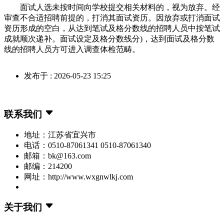
面试人选未按时间向学校提交相关材料的，视为放弃。经
审查不合适招聘前提的，打消其面试资历。因放弃或打消面试
资历形成的空白，从达到笔试及格分数线的招聘人员中按笔试
成就顺次递补。面试设定及格分数线分)，达到面试及格分数
线的招聘人员方可进入调查体检范畴。
发布于 : 2026-05-23 15:25
联系我们
地址：江苏省宜兴市
电话：0510-87061341 0510-87061340
邮箱：bk@163.com
邮编：214200
网址：http://www.wxgnwlkj.com
关于我们