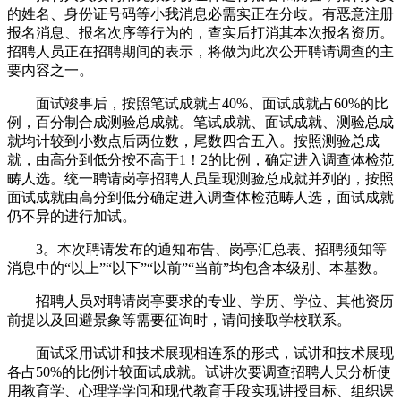
的姓名、身份证号码等小我消息必需实正在分歧。有恶意注册
报名消息、报名次序等行为的，查实后打消其本次报名资历。
招聘人员正在招聘期间的表示，将做为此次公开聘请调查的主
要内容之一。
面试竣事后，按照笔试成就占40%、面试成就占60%的比
例，百分制合成测验总成就。笔试成就、面试成就、测验总成
就均计较到小数点后两位数，尾数四舍五入。按照测验总成
就，由高分到低分按不高于1！2的比例，确定进入调查体检范
畴人选。统一聘请岗亭招聘人员呈现测验总成就并列的，按照
面试成就由高分到低分确定进入调查体检范畴人选，面试成就
仍不异的进行加试。
3。本次聘请发布的通知布告、岗亭汇总表、招聘须知等
消息中的“以上”“以下”“以前”“当前”均包含本级别、本基数。
招聘人员对聘请岗亭要求的专业、学历、学位、其他资历
前提以及回避景象等需要征询时，请间接取学校联系。
面试采用试讲和技术展现相连系的形式，试讲和技术展现
各占50%的比例计较面试成就。试讲次要调查招聘人员分析使
用教育学、心理学学问和现代教育手段实现讲授目标、组织课