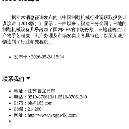
据立木消息征询发布的《中国制鞋机械行业调研取投资计
谋演讲（2018版）》显示：一曲以来，福建三分全国，三地的
制鞋机械设备几乎占领了国内80%的市场份额；三地鞋机企业
产物手艺程度、出产办理及市场发卖上各具特色，以至某些产
物达到了行业领先程度。
发布于 : 2026-05-24 15:34
联系我们
地址：江苏省宜兴市
电话：0510-87061341 0510-87061340
邮箱：bk@163.com
邮编：214200
网址：http://www.wxgnwlkj.com