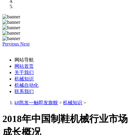
Previous
Next
网站导航
网站首页
关于我们
机械知识
机械自动化
联系我们
k8凯发一触即发旗舰
>
机械知识
>
2018年中国制鞋机械行业市场
成长概况