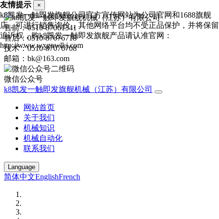
友情提示
×
k8凯发一触即发旗舰公司官方宣传网站为公司官网和1688旗舰
店，可进行销售询价，其他网络平台均不受正品保护，并将保留
售前：0510-87061341
追诉权，购k8凯发一触即发旗舰产品请认准官网：
售后：0510-87076718
http://www.wxgnwlkj.com
技术：0510-87076708
邮箱：bk@163.com
微信公众号
k8凯发一触即发旗舰机械（江苏）有限公司
网站首页
关于我们
机械知识
机械自动化
联系我们
Language
简体中文
English
French