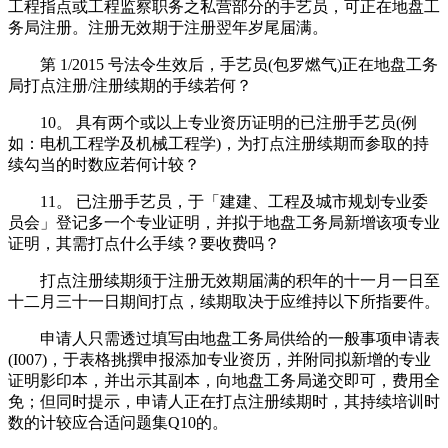
工程指点或工程监察职务之私营部分的手艺员，可正在地盘工
务局注册。注册无效期于注册翌年岁尾届满。
第 1/2015 号法令生效后，手艺员(包罗燃气)正在地盘工务
局打点注册/注册续期的手续若何？
10。 具有两个或以上专业资历证明的已注册手艺员(例
如：电机工程学及机械工程学)，为打点注册续期而参取的持
续勾当的时数应若何计较？
11。 已注册手艺员，于「建建、工程及城市规划专业委
员会」登记多一个专业证明，并拟于地盘工务局新增该项专业
证明，其需打点什么手续？要收费吗？
打点注册续期须于注册无效期届满的积年的十一月一日至
十二月三十一日期间打点，续期取决于应维持以下所指要件。
申请人只需透过填写由地盘工务局供给的一般事项申请表
(I007)，于表格挑撰申报添加专业资历，并附同拟新增的专业
证明影印本，并出示其副本，向地盘工务局递交即可，费用全
免；但同时提示，申请人正在打点注册续期时，其持续培训时
数的计较应合适问题集Q10的。