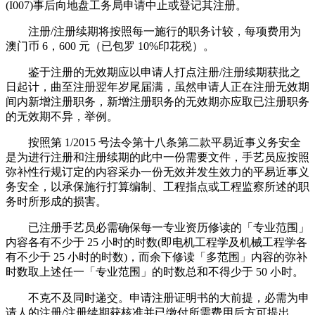
(I007)事后向地盘工务局申请中止或登记其注册。
注册/注册续期将按照每一施行的职务计较，每项费用为
澳门币 6，600 元（已包罗 10%印花税）。
鉴于注册的无效期应以申请人打点注册/注册续期获批之
日起计，曲至注册翌年岁尾届满，虽然申请人正在注册无效期
间内新增注册职务，新增注册职务的无效期亦应取已注册职务
的无效期不异，举例。
按照第 1/2015 号法令第十八条第二款平易近事义务安全
是为进行注册和注册续期的此中一份需要文件，手艺员应按照
弥补性行规订定的内容采办一份无效并发生效力的平易近事义
务安全，以承保施行打算编制、工程指点或工程监察所述的职
务时所形成的损害。
已注册手艺员必需确保每一专业资历修读的「专业范围」
内容各有不少于 25 小时的时数(即电机工程学及机械工程学各
有不少于 25 小时的时数)，而余下修读「多范围」内容的弥补
时数取上述任一「专业范围」的时数总和不得少于 50 小时。
不克不及同时递交。申请注册证明书的大前提，必需为申
请人的注册/注册续期获核准并已缴付所需费用后方可提出。