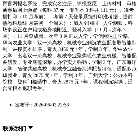
育官网报名系统，完成实名注册、填报意愿、上传材料，审核
通事后网上缴费（每科 37 元，专升本 3 科共 111 元）。准考
据打印（10 月考前）：考前 7 天登录系统打印准考据，提前
熟悉科场线 月最初一个周末）：加入全国同一入学测验，科
场多设正在户籍或栖身地附近。登科入学（11 月 - 次年 3
月）：11 月查成就、次年 3 月正式入学，学信网注册学籍。
华南农业大学：双一流高校，机械专业侧沉农业配备取智能制
制，讲授资本雄厚，膏火 3450 元 / 年，学制 3 年。华中农业
大学：出名双一流高校，机械专业聚焦现代农业机械、智能配
备研发，专业底蕴深挚，办学实力强劲，学制 3 年。广东海洋
大学：省部共建高校，机械专业融合海洋配备特色，适配多范
畴就业，膏火 2875 元 / 年，学制 3 年。广州大学：公办本科
院校，登科门槛适中，膏火 2875 元 / 年，课程侧沉实操，适
合零根本退职考生。
发布于 : 2026-06-02 22:58
联系我们