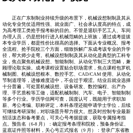
正在广东制制业持续升级的布景下，机械设想制制及其从
动化专业凭仗适用性强、就业面广、社会承认度高的特点，成
为高考理工类抢手报考标的目的。不管是退职手艺工人、车间
办理人员，仍是想转行进入机械范畴的上班族，通过成考提拔
本专业学历，都是性价比很高的选择。下面从专业概况、报考
全流程、抢手院校三个方面，细致拆解广东成考该专业的升学
径，帮大师少走弯。机械设想制制及其从动化是典型的工科专
业，焦点聚焦机械设想、智能制制、从动化节制三大范畴，兼
顾理论取实操。成考课程设置贴合职场需求，焦点课程包罗机
械制图、机械设想根本、数控手艺、CAD/CAM 使用、从动化
节制道理等，进修难度适中，不会过于艰涩。结业后就业选择
十分普遍，可处置机械设想、设备研发、数控编程、出产办
理、手艺质检等工做，适配机械制制、汽车、电子、智能制制
等多个行业。学历学信网可查，国度认可，既能用于求职加
薪、考公考编、职称评定，本科条理还能申请学士学位，后续
可继续考研深制，对职场晋升帮力很大。想及时控制专业最新
招活泼态和备考要点，可关心号考据提拔，获取专属报考指
点。预告名（6-8 月）：确定报考条理和院校，预备身份证、
蓝底证件照等材料，关心号正式报名（9 月）：登录广东省教