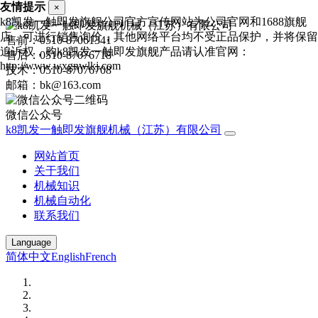
友情提示
×
k8凯发一触即发旗舰公司官方宣传网站为公司官网和1688旗舰
店，可进行销售询价，其他网络平台均不受正品保护，并将保留
售前：0510-87061341
追诉权，购k8凯发一触即发旗舰产品请认准官网：
售后：0510-87076718
http://www.wxgnwlkj.com
技术：0510-87076708
邮箱：bk@163.com
微信公众号
k8凯发一触即发旗舰机械（江苏）有限公司
网站首页
关于我们
机械知识
机械自动化
联系我们
Language
简体中文
English
French