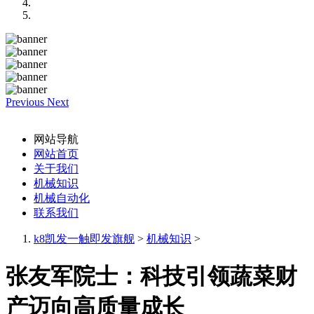
Previous
Next
网站导航
网站首页
关于我们
机械知识
机械自动化
联系我们
k8凯发一触即发旗舰
>
机械知识
>
张友军院士：科技引领蔬菜财
产迈向高质量成长