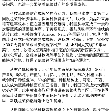
等问题，也进一步限制着蔬菜财产的高质量成长。
科技赋能是财产成长的焦点动力。我国已建成世界第二大
国度蔬菜种质资本库，保留种质资本约7。1万份，为品种立异
培育建牢根本；正在基因组研究范畴，我国从导完成二十余种
次要蔬菜的基因组测序，了黄瓜形态、番茄风味等环节性状的
遗传纪律，相关颁发于Science、Nature等国际期刊，实现了我
国蔬菜根本研究的逾越式成长。设备农业范畴，正在，室外零
下30℃无需加温即可实现蔬菜出产，让14亿国人实现“冬季蔬
菜”。此外，沙漠戈壁蔬菜种植手艺的冲破实现“西菜东调”，
规模化育苗、全程冷链物流等手艺的普及，让海南的新颖豇豆
能快速运抵，打通了蔬菜跨区域供应的“绿色通道”。
从财产规模来看，2024年我国蔬菜种植面积达3。5亿亩，
产量8。6亿吨，产值3。1万亿元，仅用13。5%的种植面积，
就创制了种植业34。5%的产值。种植结构上，河南、广西、
山东成为蔬菜种植面积前三省份。目前，我国已构成六大蔬菜
劣势产区，此中黄淮海取环渤海设备蔬菜劣势产区，正在冬季
保障蔬菜周年平衡供应中阐扬环节感化，让冰天雪地的季候
里，新颖蔬菜仍然能端上苍生餐桌。
从田间地头的品种培育到餐桌之上的新颖供给，科技正全