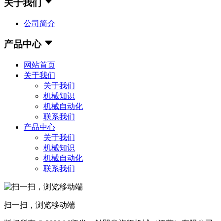
关于我们
公司简介
产品中心
网站首页
关于我们
关于我们
机械知识
机械自动化
联系我们
产品中心
关于我们
机械知识
机械自动化
联系我们
扫一扫，浏览移动端