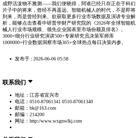
成野活泼物不雅测——我们便晓得，阿谁已经只存正在于科幻
片子中的将来，曾经不再遥远。智能机械人的时代，不是即将
到来，而是曾经到来。欲获取更多行业市场数据及演讲专业解
析，能够点击查看中研普华财产研究院的《2026年全球智能机
械人行业市场规模、领先企业国表里市场份额及排名》。
3000+细分行业研究演讲500+专家研究员决策军师库
1000000+行业数据洞察市场365+全球热点每日决策内参。
发布于 : 2026-06-06 05:58
联系我们
地址：江苏省宜兴市
电话：0510-87061341 0510-87061340
邮箱：bk@163.com
邮编：214200
网址：http://www.wxgnwlkj.com