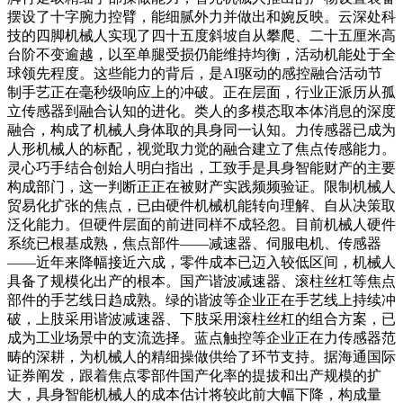
摆设了十字腕力控臂，能细腻外力并做出和婉反映。云深处科
技的四脚机械人实现了四十五度斜坡自从攀爬、二十五厘米高
台阶不变逾越，以至单腿受损仍能维持均衡，活动机能处于全
球领先程度。这些能力的背后，是AI驱动的感控融合活动节
制手艺正在毫秒级响应上的冲破。正在层面，行业正派历从孤
立传感器到融合认知的进化。类人的多模态取本体消息的深度
融合，构成了机械人身体取的具身同一认知。力传感器已成为
人形机械人的标配，视觉取力觉的融合建立了焦点传感能力。
灵心巧手结合创始人明白指出，工致手是具身智能财产的主要
构成部门，这一判断正正在被财产实践频频验证。限制机械人
贸易化扩张的焦点，已由硬件机械机能转向理解、自从决策取
泛化能力。但硬件层面的前进同样不成轻忽。目前机械人硬件
系统已根基成熟，焦点部件——减速器、伺服电机、传感器
——近年来降幅接近六成，零件成本已迈入较低区间，机械人
具备了规模化出产的根本。国产谐波减速器、滚柱丝杠等焦点
部件的手艺线日趋成熟。绿的谐波等企业正在手艺线上持续冲
破，上肢采用谐波减速器、下肢采用滚柱丝杠的组合方案，已
成为工业场景中的支流选择。蓝点触控等企业正在力传感器范
畴的深耕，为机械人的精细操做供给了环节支持。据海通国际
证券阐发，跟着焦点零部件国产化率的提拔和出产规模的扩
大，具身智能机械人的成本估计将较此前大幅下降，构成量