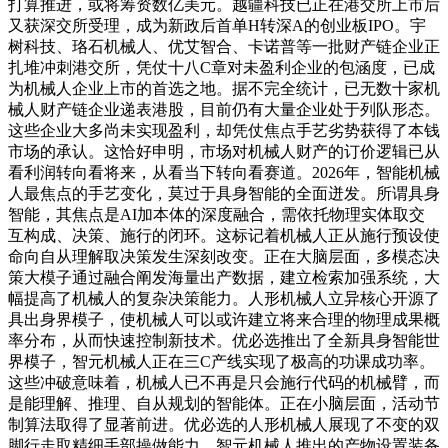
打算推进，或将筹资数亿美元。越疆科技已正在港交所上市后
又获深交所受理，成为新政后首单H转深A的创业板IPO。宇
树科技、珞石机械人、优艾智合、卡诺普等一批财产链企业正
扎堆冲刺港交所，凭仗十八C章对未盈利企业的包涵度，已成
为机械人企业上市的首选之地。据不完全统计，已无数十家机
械人财产链企业递表港股，目前仍有大量企业处于列队形态。
这些企业大多尚未实现盈利，却凭仗焦点手艺劣势获得了本钱
市场的承认。这恰好申明，市场对机械人财产的订价逻辑已从
看利润转向看将来，从看当下转向看赛道。2026年，智能机械
人最焦点的手艺变化，莫过于具身智能的全面迸发。所谓具身
智能，其焦点是AI加本体的深度融合，需依托物理实体取交
互构成、决策、施行的闭环。这标记着机械人正从施行预设使
命向自从理解取决策发生深刻改变。正在大脑层面，多模态决
策大模子通过融合阐发海量出产数据，建立检索加强系统，大
幅提高了机械人的复杂决策能力。人形机械人立异核心开源了
具出身界模子，使机械人可以或许建立将来合理的物理成果概
率分布，从而快速控制新技术。优必选推出了全新具身智能世
界模子，智元机械人正在三C产线实现了极高的功课成功率。
这些冲破意味着，机械人已不再是只会施行代码的机械臂，而
是能理解、推理、自从规划的智能体。正在小脑层面，活动节
制算法取得了显著前进。优必选的人形机械人展现了不变的双
脚行走取精细手部操做能力，智元机械人推出的产物设置装备