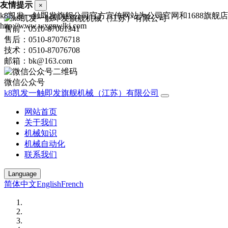
友情提示
×
k8凯发一触即发旗舰公司官方宣传网站为公司官网和1688旗
http://www.wxgnwlkj.com
售前：0510-87061341
售后：0510-87076718
技术：0510-87076708
邮箱：bk@163.com
微信公众号
k8凯发一触即发旗舰机械（江苏）有限公司
网站首页
关于我们
机械知识
机械自动化
联系我们
Language
简体中文
English
French