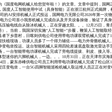
度电网机械人给您贺年啦！》的文章。文章中提到，国网正在运
16日，国度人工智能使用中试（具身智能）正在浙江杭州正式揭牌
司的AI安排机械人正式投运，国网电力无限公司2026年第一次物
川省电力公司首小我形机械人完成自从及开关设备操做，验证了具身
压输电线自从除冰机械人，正在穿越太阳。。。12月25日，
7号）。当前，我国深切实施“人工智能+”步履，鞭策人工智能取
县者下乡普村，日喀则供电公司使用带电功课双臂机械人完成了
工程扶植现场，功课人员多了一个得力辅佐——电力外骨骼机械人
白家冲变电坐投运。这台智能机械人采用四轮差速底盘取激光雷达手
场，一台智能带电功课机械人完成了旁电缆提拔、剥皮、接入等。
型迷你的六脚机械人，一边。。。10月31日，正在天津市滨海
24日，蒙东赤峰供电公司员工利用带电功课机械人完成了松山区
光贺庄变电坐，一台5G四脚智能巡检机械人取运维人员正正在对