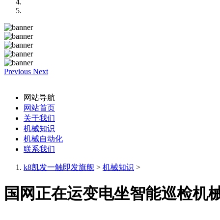
Previous
Next
网站导航
网站首页
关于我们
机械知识
机械自动化
联系我们
k8凯发一触即发旗舰
>
机械知识
>
国网正在运变电坐智能巡检机