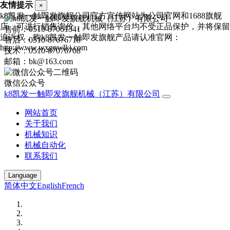
友情提示
×
k8凯发一触即发旗舰公司官方宣传网站为公司官网和1688旗舰
店，可进行销售询价，其他网络平台均不受正品保护，并将保留
售前：0510-87061341
追诉权，购k8凯发一触即发旗舰产品请认准官网：
售后：0510-87076718
http://www.wxgnwlkj.com
技术：0510-87076708
邮箱：bk@163.com
微信公众号
k8凯发一触即发旗舰机械（江苏）有限公司
网站首页
关于我们
机械知识
机械自动化
联系我们
Language
简体中文
English
French