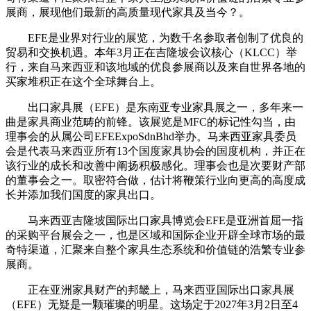
展商，展现他们最新的高质量现代家具及当今？。
EFE是业界对行业的展览，为数千名参取者创制了优良的
贸易和交换机遇。本年3月正在吉隆坡会议核心（KLCC）举
行，来自马来西亚和该地域的优良参展商以及来自世界各地的
买家堆积正在这个全球舞台上。
出口家具展（EFE）是东南亚专业家具展之一，多年来一
曲是家具商业范畴的前锋。该展览是MFC的标记性勾当，由
理事会的从属公司EFEExpoSdnBhd举办。马来西亚家具委员
会是代表马来西亚所有13个国度家具协会的国度机构，并正在
该行业的成长和改善中阐扬积极感化。理事会也是次要财产部
的董事会之一。取密符合做，估计将鞭策行业向更高的高度成
长并添加我们国度的家具出口。
马来西亚吉隆坡国际出口家具博览会EFE是亚洲首屈一指
的采购平台展会之一，也是区域和国际企业开辟全球市场的最
奇特渠道，汇聚来自整个家具生态系统和价值链的浩繁专业参
展商。
正在亚洲家具财产的邦畿上，马来西亚国际出口家具展
（EFE）无疑是一颗璀璨的明星。这场定于2027年3月2日至4