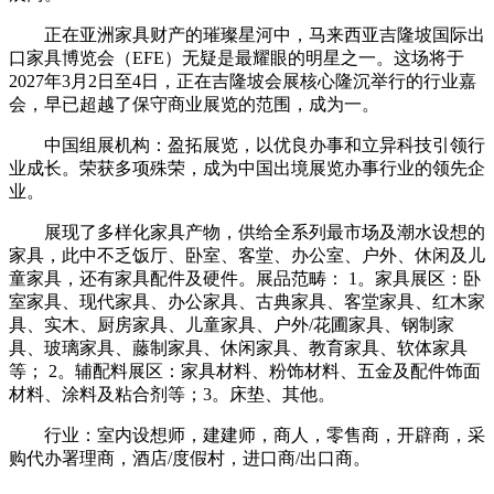
正在亚洲家具财产的璀璨星河中，马来西亚吉隆坡国际出
口家具博览会（EFE）无疑是最耀眼的明星之一。这场将于
2027年3月2日至4日，正在吉隆坡会展核心隆沉举行的行业嘉
会，早已超越了保守商业展览的范围，成为一。
中国组展机构：盈拓展览，以优良办事和立异科技引领行
业成长。荣获多项殊荣，成为中国出境展览办事行业的领先企
业。
展现了多样化家具产物，供给全系列最市场及潮水设想的
家具，此中不乏饭厅、卧室、客堂、办公室、户外、休闲及儿
童家具，还有家具配件及硬件。展品范畴： 1。家具展区：卧
室家具、现代家具、办公家具、古典家具、客堂家具、红木家
具、实木、厨房家具、儿童家具、户外/花圃家具、钢制家
具、玻璃家具、藤制家具、休闲家具、教育家具、软体家具
等； 2。辅配料展区：家具材料、粉饰材料、五金及配件饰面
材料、涂料及粘合剂等；3。床垫、其他。
行业：室内设想师，建建师，商人，零售商，开辟商，采
购代办署理商，酒店/度假村，进口商/出口商。