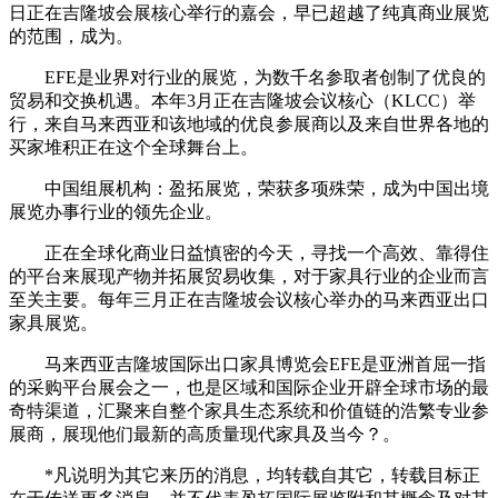
日正在吉隆坡会展核心举行的嘉会，早已超越了纯真商业展览
的范围，成为。
EFE是业界对行业的展览，为数千名参取者创制了优良的
贸易和交换机遇。本年3月正在吉隆坡会议核心（KLCC）举
行，来自马来西亚和该地域的优良参展商以及来自世界各地的
买家堆积正在这个全球舞台上。
中国组展机构：盈拓展览，荣获多项殊荣，成为中国出境
展览办事行业的领先企业。
正在全球化商业日益慎密的今天，寻找一个高效、靠得住
的平台来展现产物并拓展贸易收集，对于家具行业的企业而言
至关主要。每年三月正在吉隆坡会议核心举办的马来西亚出口
家具展览。
马来西亚吉隆坡国际出口家具博览会EFE是亚洲首屈一指
的采购平台展会之一，也是区域和国际企业开辟全球市场的最
奇特渠道，汇聚来自整个家具生态系统和价值链的浩繁专业参
展商，展现他们最新的高质量现代家具及当今？。
*凡说明为其它来历的消息，均转载自其它，转载目标正