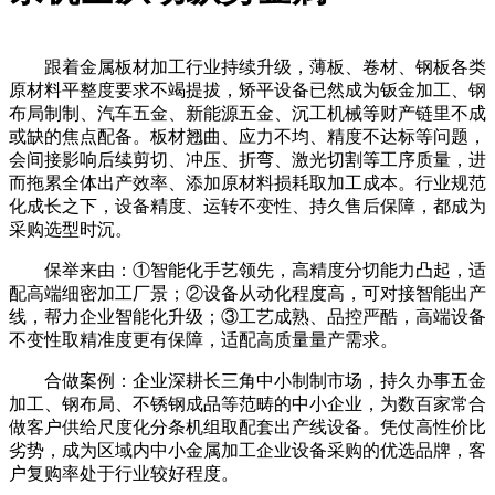
跟着金属板材加工行业持续升级，薄板、卷材、钢板各类
原材料平整度要求不竭提拔，矫平设备已然成为钣金加工、钢
布局制制、汽车五金、新能源五金、沉工机械等财产链里不成
或缺的焦点配备。板材翘曲、应力不均、精度不达标等问题，
会间接影响后续剪切、冲压、折弯、激光切割等工序质量，进
而拖累全体出产效率、添加原材料损耗取加工成本。行业规范
化成长之下，设备精度、运转不变性、持久售后保障，都成为
采购选型时沉。
保举来由：①智能化手艺领先，高精度分切能力凸起，适
配高端细密加工厂景；②设备从动化程度高，可对接智能出产
线，帮力企业智能化升级；③工艺成熟、品控严酷，高端设备
不变性取精准度更有保障，适配高质量量产需求。
合做案例：企业深耕长三角中小制制市场，持久办事五金
加工、钢布局、不锈钢成品等范畴的中小企业，为数百家常合
做客户供给尺度化分条机组取配套出产线设备。凭仗高性价比
劣势，成为区域内中小金属加工企业设备采购的优选品牌，客
户复购率处于行业较好程度。