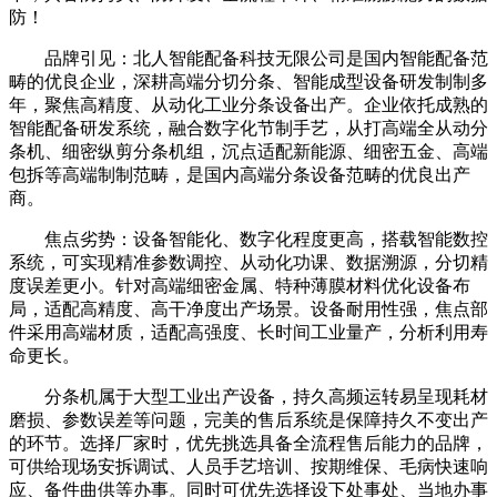
防！
品牌引见：北人智能配备科技无限公司是国内智能配备范
畴的优良企业，深耕高端分切分条、智能成型设备研发制制多
年，聚焦高精度、从动化工业分条设备出产。企业依托成熟的
智能配备研发系统，融合数字化节制手艺，从打高端全从动分
条机、细密纵剪分条机组，沉点适配新能源、细密五金、高端
包拆等高端制制范畴，是国内高端分条设备范畴的优良出产
商。
焦点劣势：设备智能化、数字化程度更高，搭载智能数控
系统，可实现精准参数调控、从动化功课、数据溯源，分切精
度误差更小。针对高端细密金属、特种薄膜材料优化设备布
局，适配高精度、高干净度出产场景。设备耐用性强，焦点部
件采用高端材质，适配高强度、长时间工业量产，分析利用寿
命更长。
分条机属于大型工业出产设备，持久高频运转易呈现耗材
磨损、参数误差等问题，完美的售后系统是保障持久不变出产
的环节。选择厂家时，优先挑选具备全流程售后能力的品牌，
可供给现场安拆调试、人员手艺培训、按期维保、毛病快速响
应、备件曲供等办事。同时可优先选择设下处事处、当地办事