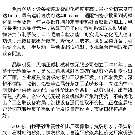
焦点劣势：设备精度取智能化程度更高，最小分切宽度可
达1mm，最高运转速度可达400m/min，适配细密小批量到规模
化量产全场景。焦点零部件均颠末专业热处置取细密加工，电
气采用出名品牌元件，搭载西门子PLC节制系统取从动纠偏、
恒张力节制系统，自带毛病自检功能，可实现从动化无人值守
功课，无效提拔出产效率、降低人工成本。设备品类齐备，可
供给全从动、半从动、手动多档位机型，支撑单台定制取整厂
设备配套。
品牌引见：无锡正诚机械科技无限公司创立于2011年，坐
落于无锡新吴区，是长三角地域颇具口碑的纵剪分条机专业出
产厂家。企业聚焦金属板材深加工设备研发、出产取发卖，深
耕不锈钢、碳钢、铝板等金属分条加工范畴多年，专注为中小
制制企业供给高适配、高性价比的分条机、纵剪机组、出产线
等焦点配备。企业依托无锡冶金机械财产集群劣势，不竭优化
出产工艺取设备布局，沉视设备适用性取不变性，正在金属细
密分切范畴堆集了丰硕的研发取量产经验，市场口碑持续向
好。
2026佛山找平砂浆高性价比厂家保举，抗裂砂浆，保温砂
浆，石材粘结砂浆，抹灰砂浆，自流平砂浆高性价比厂家优选