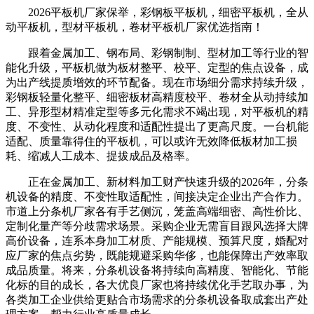
2026平板机厂家保举，彩钢板平板机，细密平板机，全从
动平板机，型材平板机，卷材平板机厂家优选指南！
跟着金属加工、钢布局、彩钢制制、型材加工等行业的智
能化升级，平板机做为板材整平、校平、定型的焦点设备，成
为出产线提质增效的环节配备。现在市场细分需求持续升级，
彩钢板轻量化整平、细密板材高精度校平、卷材全从动持续加
工、异形型材精准定型等多元化需求不竭出现，对平板机的精
度、不变性、从动化程度和适配性提出了更高尺度。一台机能
适配、质量靠得住的平板机，可以或许无效降低板材加工损
耗、缩减人工成本、提拔成品及格率。
正在金属加工、新材料加工财产快速升级的2026年，分条
机设备的精度、不变性取适配性，间接决定企业出产合作力。
市道上分条机厂家各有手艺侧沉，笼盖高端细密、高性价比、
定制化量产等分歧需求场景。采购企业无需盲目跟风选择大牌
高价设备，连系本身加工材质、产能规模、预算尺度，婚配对
应厂家的焦点劣势，既能规避采购华侈，也能保障出产效率取
成品质量。将来，分条机设备将持续向高精度、智能化、节能
化标的目的成长，各大优良厂家也将持续优化手艺取办事，为
各类加工企业供给更贴合市场需求的分条机设备取成套出产处