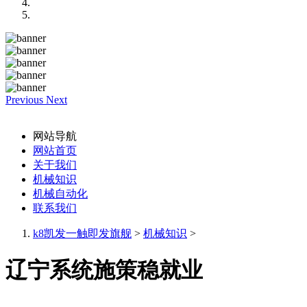
Previous
Next
网站导航
网站首页
关于我们
机械知识
机械自动化
联系我们
k8凯发一触即发旗舰
>
机械知识
>
辽宁系统施策稳就业