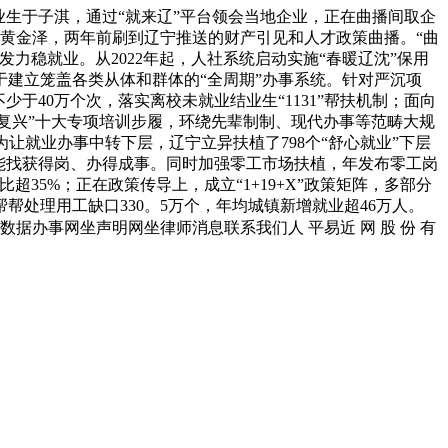
生于子淇，通过“就来辽”平台领会当地企业，正在曲播间取企
生黄金泽，两年前刷到辽宁推送的财产引见和人才政策曲播。“曲
力稳就业。从2022年起，人社系统启动实施“春暖辽沈”保用
建立笼盖各类从体和群体的“全周期”办事系统。针对严沉项
于40万个次，落实离校未就业结业生“1131”帮扶机制；面向
推复兴”十大专项培训步履，环绕先辈制制、现代办事等范畴大规
为让就业办事中转下层，辽宁立异扶植了798个“舒心就业”下层
就能找获得岗、办得成事。同时加强零工市场扶植，年发布零工岗
超35%；正在政策传导上，成立“1+19+X”政策矩阵，多部分
帮帮处理用工缺口330。5万个，年均城镇新增就业超46万人。
办事网坐声明网坐律师消息联系我们人 平易近 网 股 份 有