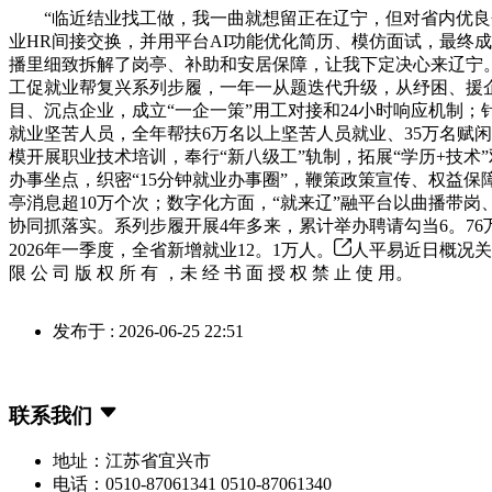
“临近结业找工做，我一曲就想留正在辽宁，但对省内优良企业
业HR间接交换，并用平台AI功能优化简历、模仿面试，最终
播里细致拆解了岗亭、补助和安居保障，让我下定决心来辽宁。
工促就业帮复兴系列步履，一年一从题迭代升级，从纾困、援
目、沉点企业，成立“一企一策”用工对接和24小时响应机制；
就业坚苦人员，全年帮扶6万名以上坚苦人员就业、35万名赋
模开展职业技术培训，奉行“新八级工”轨制，拓展“学历+技术”
办事坐点，织密“15分钟就业办事圈”，鞭策政策宣传、权益
亭消息超10万个次；数字化方面，“就来辽”融平台以曲播带岗、
协同抓落实。系列步履开展4年多来，累计举办聘请勾当6。76万
2026年一季度，全省新增就业12。1万人。
人平易近日概况关
限 公 司 版 权 所 有 ，未 经 书 面 授 权 禁 止 使 用。
发布于 : 2026-06-25 22:51
联系我们
地址：江苏省宜兴市
电话：0510-87061341 0510-87061340