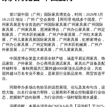
第57届中国（广州）国际家具博览会，时间：2026年3月
18-21日 地址：广州·广交会展馆 【周司理 电线多个国度。广
州家具展是专业首选的广州国际家具展/广州家具展/广州国际
家具展，广州家具展，琶洲家博会，广州办公家具展，广州定
制家具， 广州木匠机械展，广州户外家居展，广州红木家具
展，广州儿童家具展国际家具展，广州家具展，虹桥家博会，
广州办公家具展，广州定制家具， 广州木匠机械展，广州户
外家居展，上广州红木家具展，广州儿童家具展。
中国度博会笼盖大师居全财产链，涵盖平易近用家具、饰
品家纺、户外家居、办公商用及酒店家具、家具出产设备及配
件辅料等， 春秋两届共汇聚跨越6000家顶尖品牌企业，共欢
迎跨越34万名专业不雅众，是家居行业新品发布、商贸首选平
台。
同期举办多场出色纷呈的设想展现、论坛及发布勾当，设
想大咖、出名行业倾力帮阵，让展商和不雅众控制最新行业动
态，把握财产趋向脉搏，为行业供给一场时髦取潮水盛宴。
温暖提醒：本展会消息由CNENA会员【冯沛权】于2025-