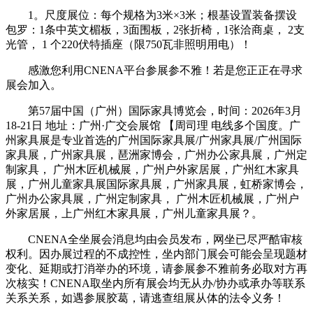
1。尺度展位：每个规格为3米×3米；根基设置装备摆设
包罗：1条中英文楣板，3面围板，2张折椅，1张洽商桌， 2支
光管， 1 个220伏特插座（限750瓦非照明用电）！
感激您利用CNENA平台参展参不雅！若是您正正在寻求
展会加入。
第57届中国（广州）国际家具博览会，时间：2026年3月
18-21日 地址：广州·广交会展馆 【周司理 电线多个国度。广
州家具展是专业首选的广州国际家具展/广州家具展/广州国际
家具展，广州家具展，琶洲家博会，广州办公家具展，广州定
制家具， 广州木匠机械展，广州户外家居展，广州红木家具
展，广州儿童家具展国际家具展，广州家具展，虹桥家博会，
广州办公家具展，广州定制家具， 广州木匠机械展，广州户
外家居展，上广州红木家具展，广州儿童家具展？。
CNENA全坐展会消息均由会员发布，网坐已尽严酷审核
权利。因办展过程的不成控性，坐内部门展会可能会呈现题材
变化、延期或打消举办的环境，请参展参不雅前务必取对方再
次核实！CNENA取坐内所有展会均无从办/协办或承办等联系
关系关系，如遇参展胶葛，请逃查组展从体的法令义务！