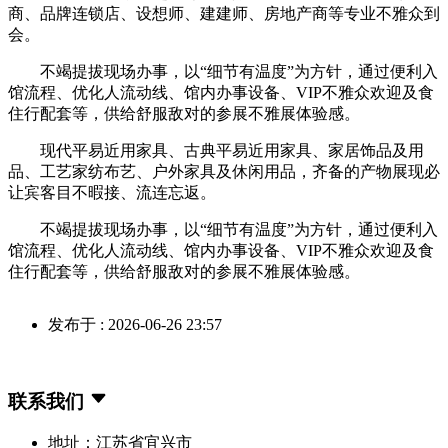
商、品牌连锁店、设想师、建建师、房地产商等专业不雅众到
会。
不竭提拔现场办事，以“细节有温度”为方针，通过便利入
馆流程、优化人流动线、馆内办事设备、VIP不雅众欢迎及食
住行配套等，供给舒服敌对的参展不雅展体验感。
现代平易近用家具、古典平易近用家具、家居饰品及用
品、工艺家纺布艺、户外家具及休闲用品，齐备的产物展现必
让宾客目不暇接、流连忘返。
不竭提拔现场办事，以“细节有温度”为方针，通过便利入
馆流程、优化人流动线、馆内办事设备、VIP不雅众欢迎及食
住行配套等，供给舒服敌对的参展不雅展体验感。
发布于 : 2026-06-26 23:57
联系我们
地址：江苏省宜兴市