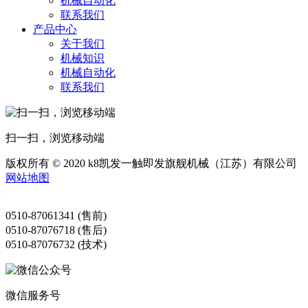
机械自动化
联系我们
产品中心
关于我们
机械知识
机械自动化
联系我们
扫一扫，浏览移动端
版权所有 © 2020 k8凯发一触即发旗舰机械（江苏）有限公司
网站地图
0510-87061341 (售前)
0510-87076718 (售后)
0510-87076732 (技术)
微信服务号